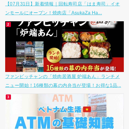
【07月31日】新着情報｜回転寿司店「はま寿司」イオ
ンモールにオープン！焼肉店「AsukaZa Ha...
ファンビッチャンの「焼肉居酒屋 炉端あん」ランチメ
ニュー開始！16種類の幕の内弁当が登場！お得な1品...