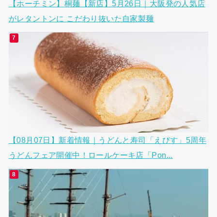
【ホーチミン】桐麺【新店】5月26日｜大阪発の人気店
がレタントンに こだわり抜いた自家製麺
【08月07日】新着情報｜うどんと寿司「えびす」5周年
うどんフェア開催中！ロールケーキ店「Pon...