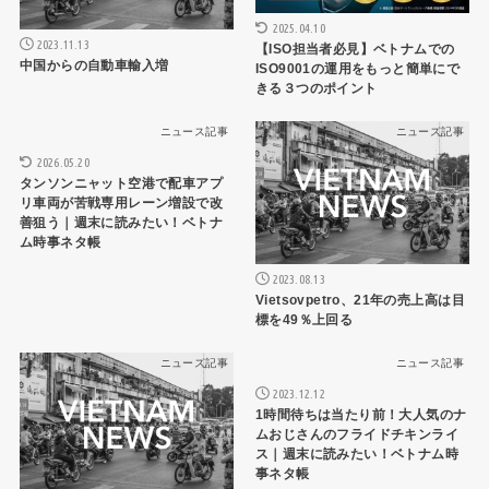
2025.04.10
2023.11.13
【ISO担当者必見】ベトナムでの
中国からの自動車輸入増
ISO9001の運用をもっと簡単にで
きる３つのポイント
ニュース記事
ニュース記事
2026.05.20
タンソンニャット空港で配車アプ
リ車両が苦戦専用レーン増設で改
善狙う｜週末に読みたい！ベトナ
ム時事ネタ帳
2023.08.13
Vietsovpetro、21年の売上高は目
標を49％上回る
ニュース記事
ニュース記事
2023.12.12
1時間待ちは当たり前！大人気のナ
ムおじさんのフライドチキンライ
ス｜週末に読みたい！ベトナム時
事ネタ帳