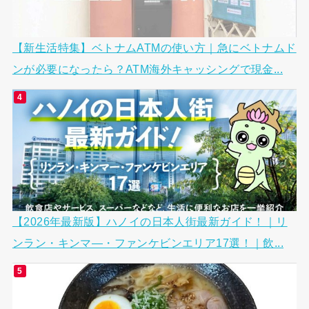
【新生活特集】ベトナムATMの使い方｜急にベトナムド
ンが必要になったら？ATM海外キャッシングで現金...
【2026年最新版】ハノイの日本人街最新ガイド！｜リ
ンラン・キンマ―・ファンケビンエリア17選！｜飲...