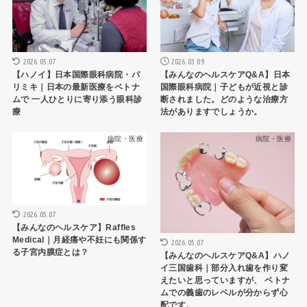
2026.05.07
2026.03.09
【ハノイ】日本国際眼科病院・パ
【みんなのヘルスケアQ&A】日本
リミキ｜日本の最新医療をベトナ
国際眼科病院｜子どもが近視と診
ムで 一人ひとりに寄り添う眼科診
断されました。どのような治療方
療
法がありますでしょうか。
病院・医療
病院・医療
2026.05.07
【みんなのヘルスケア】Raffles
Medical｜月経痛や不妊にも関係す
2026.05.07
る子宮内膜症とは？
【みんなのヘルスケアQ&A】ハノ
イ三国歯科｜部分入れ歯を作り変
えたいと思っていますが、 ベトナ
ムでの義歯のレベルが分からず心
配です。