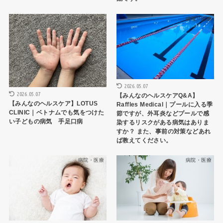
病院・医療
病院・医療
2026.05.07
2026.05.07
【みんなのヘルスケアQ&A】
【みんなのヘルスケア】LOTUS
Raffles Medical｜プールに入る季
CLINIC｜ベトナムでも気をつけた
節ですが、外耳炎などプールで感
い子どもの病気 手足口病
染するリスクがある病気はありま
すか？ また、事前の対策などあれ
ば教えてください。
病院・医療
病院・医療