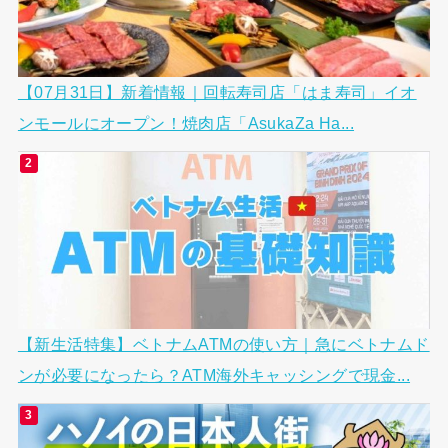
【07月31日】新着情報｜回転寿司店「はま寿司」イオ
ンモールにオープン！焼肉店「AsukaZa Ha...
【新生活特集】ベトナムATMの使い方｜急にベトナムド
ンが必要になったら？ATM海外キャッシングで現金...