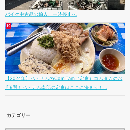
バイク中古品の輸入、一時停止へ
【2024年】ベトナムのCom Tam（定食）コムタムのお
店9選！ベトナム南部の定食はここに決まり！...
カテゴリー