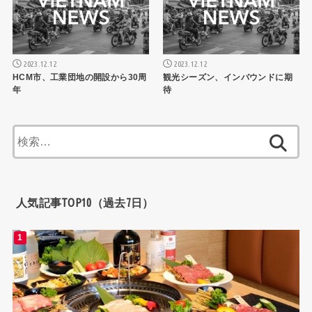
2023.12.12
2023.12.12
HCM市、工業団地の開設から30周
観光シーズン、インバウンドに期
年
待
検
索:
人気記事TOP10（過去7日）