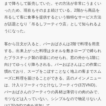
まで降ろして販売していた。その方法が非常にうまくい
ったため、現在もそのまま続けている。2階から商品を
吊るして客に食事を提供するという独特なサービス方法
が話題となり「吊るしフーティウ店」として知られるよ
うになった。
客から注文が入ると、バーおばさんは2階で料理を用意
する。出来上がった料理はタオルを敷きロープで縛られ
たプラスチック製の容器にのせられ、窓の外から1階に
向けてゆっくり降ろされる。バーおばさんはこの作業に
慣れており、スープをこぼすことなく地上の客までスム
ーズに料理を届けることができる。店のメインメニュー
は、汁入りフーティウと汁なしフーティウ(3万VND)。
バーおばさんのフーティウの具材は薄切りの肉のみで、
モツなどは入っていない。シンプルなので物足りない人
は1万VNDで肉を追加して。