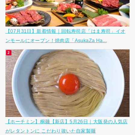
【07月31日】新着情報｜回転寿司店「はま寿司」イオ
ンモールにオープン！焼肉店「AsukaZa Ha...
【ホーチミン】桐麺【新店】5月26日｜大阪発の人気店
がレタントンに こだわり抜いた自家製麺