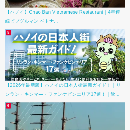
【ハノイ】Chao Ban Vietnamese Restaurant｜4年連
続ビブグルマン ベトナ...
【2026年最新版】ハノイの日本人街最新ガイド！｜リ
ンラン・キンマ―・ファンケビンエリア17選！｜飲...