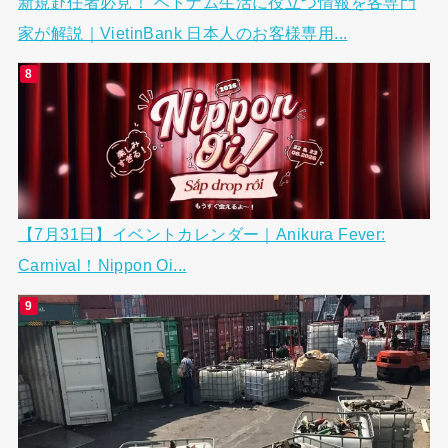
新規赴任者必見！ ベトナム生活に役立つ情報を各専門
家が解説｜VietinBank 日本人のお客様専用...
【7月31日】イベントカレンダー｜Anikura Fever:
Carnival！Nippon Oi...