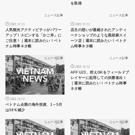
を取得
ニュース記事
ニュース記事
2023.11.13
2023.11.13
人気観光アクティビティがパワー
店主の想いが凝縮されたアンティ
アップ！スピンする「かご舟」に
ークショップのような黒胡麻スイ
ご注意！｜週末に読みたい！ベト
ーツ店｜週末に読みたい！ベトナ
ナム時事ネタ帳
ム時事ネタ帳
ニュース記事
ニュース記事
2023.12.12
AFF U23、控えGKをフィールドプ
レイヤーに起用しての決勝進出！
｜週末に読みたい！ベトナム時事
ネタ帳
2023.12.12
ベトナム企業の海外投資、1～5月
は38％減少
ニュース記事
ニュース記事