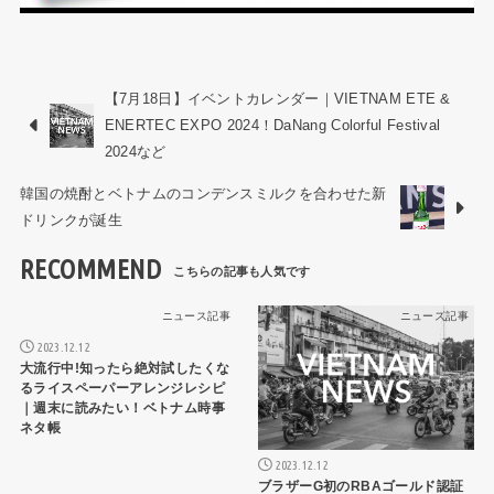
【7月18日】イベントカレンダー｜VIETNAM ETE &
ENERTEC EXPO 2024！DaNang Colorful Festival
2024など
韓国の焼酎とベトナムのコンデンスミルクを合わせた新
ドリンクが誕生
RECOMMEND
ニュース記事
ニュース記事
2023.12.12
大流行中!知ったら絶対試したくな
るライスペーパーアレンジレシピ
｜週末に読みたい！ベトナム時事
ネタ帳
2023.12.12
ブラザーG初のRBAゴールド認証