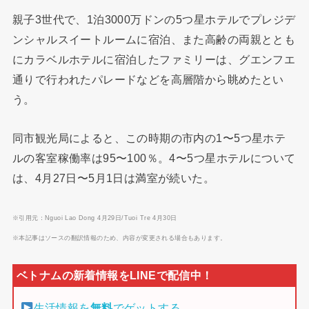
親子3世代で、1泊3000万ドンの5つ星ホテルでプレジデ
ンシャルスイートルームに宿泊、また高齢の両親ととも
にカラベルホテルに宿泊したファミリーは、グエンフエ
通りで行われたパレードなどを高層階から眺めたとい
う。
同市観光局によると、この時期の市内の1〜5つ星ホテ
ルの客室稼働率は95〜100％。4〜5つ星ホテルについて
は、4月27日〜5月1日は満室が続いた。
※引用元：Nguoi Lao Dong 4月29日/Tuoi Tre 4月30日
※本記事はソースの翻訳情報のため、内容が変更される場合もあります。
生活情報を
無料
でゲットする