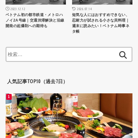
2023.12.12
2026.07.14
ベトナム初の都市鉄道・メトロハ
短気な人にはおすすめできない、
ノイ2A号線｜交通渋滞解決と沿線
忍耐力が試される小さな貝料理｜
開発の起爆剤への期待も
週末に読みたい！ベトナム時事ネ
タ帳
検
索:
人気記事TOP10（過去7日）