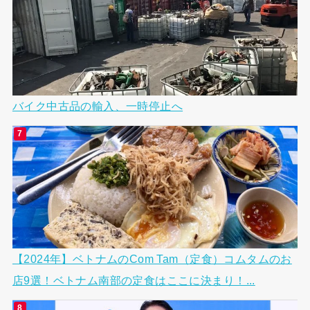
バイク中古品の輸入、一時停止へ
【2024年】ベトナムのCom Tam（定食）コムタムのお
店9選！ベトナム南部の定食はここに決まり！...