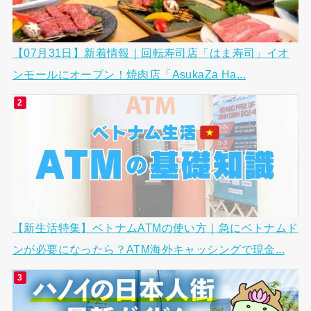
【07月31日】新着情報｜回転寿司店「はま寿司」イオ
ンモールにオープン！焼肉店「AsukaZa Ha...
【新生活特集】ベトナムATMの使い方｜急にベトナムド
ンが必要になったら？ATM海外キャッシングで現金...