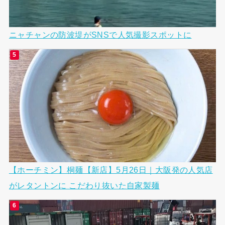
ニャチャンの防波堤がSNSで人気撮影スポットに
【ホーチミン】桐麺【新店】5月26日｜大阪発の人気店
がレタントンに こだわり抜いた自家製麺