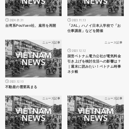
2024.01.31
2023.11.13
台湾系PouYuen社、雇用を再開
「JAL」ハノイ日本人学校で「お
仕事講座」などを開催
ニュース記事
ニュース記事
2023.12.12
国営ベトナム電力公社が電気料金
引き上げを検討生活への影響は？
｜週末に読みたい！ベトナム時事
ネタ帳
2023.12.13
不動産の需要高まる
ニュース記事
ニュース記事