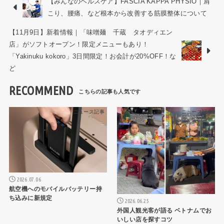
【みんなのヘルスケア】FASCIA KAPPA PHYSIO｜肩
こり、腰痛、など根本から改善する筋膜整体について
【11月9日】新着情報｜「味噌麺 千蔵 タオディエン
店」がソフトオープン！限定メニューもあり！
「Yakinuku kokoro」3日間限定！お会計が20%OFF！な
ど
RECOMMEND
ニュース記事
ニュース記事
2026.07.06
航空機へのモバイルバッテリー持
ち込みに新規定
2026.06.25
外国人観光客が語る ベトナムでお
いしい店を探すコツ