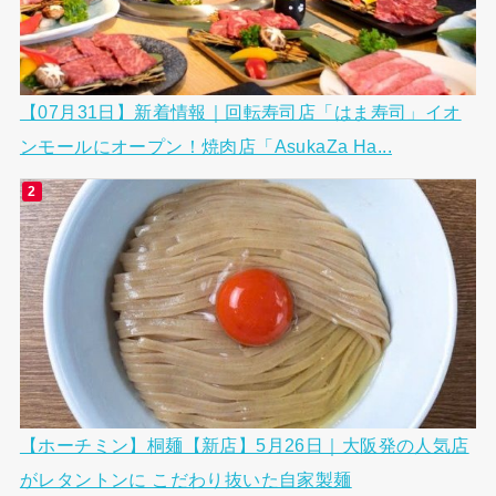
【07月31日】新着情報｜回転寿司店「はま寿司」イオ
ンモールにオープン！焼肉店「AsukaZa Ha...
【ホーチミン】桐麺【新店】5月26日｜大阪発の人気店
がレタントンに こだわり抜いた自家製麺