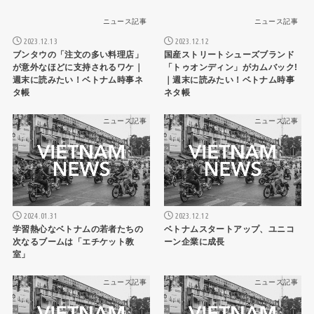
ニュース記事
ニュース記事
2023.12.13
2023.12.12
ブンタウの「注文の多い料理店」
国産ストリートシューズブランド
が意外なほどに支持されるワケ｜
「トゥオンディン」がカムバック!
週末に読みたい！ベトナム時事ネ
｜週末に読みたい！ベトナム時事
タ帳
ネタ帳
ニュース記事
ニュース記事
2024.01.31
2023.12.12
学習熱心なベトナムの若者たちの
ベトナムスタートアップ、ユニコ
次なるブームは「エチケット教
ーン企業に成長
室」
ニュース記事
ニュース記事