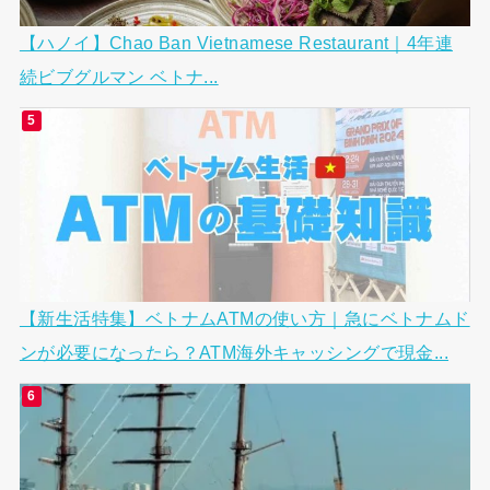
【ハノイ】Chao Ban Vietnamese Restaurant｜4年連
続ビブグルマン ベトナ...
【新生活特集】ベトナムATMの使い方｜急にベトナムド
ンが必要になったら？ATM海外キャッシングで現金...