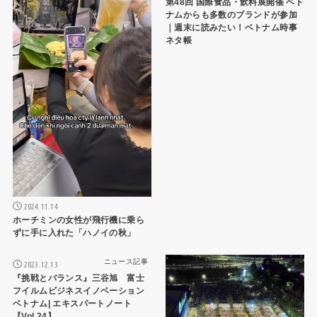
第48回 国際食品・飲料展開催 ベト
ナムからも多数のブランドが参加
｜週末に読みたい！ベトナム時事
ネタ帳
2024.11.14
ホーチミンの女性が飛行機に乗ら
ずに手に入れた「ハノイの秋」
ニュース記事
ニュース記事
2023.12.13
『挑戦とバランス』三谷旭 富士
フイルムビジネスイノベーション
ベトナム| エキスパートノート
【Vol.24】