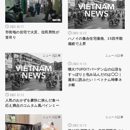
2025.03.17
市街地の住宅で火災、住民男性が
2023.12.12
首吊り
ハノイの集合住宅価格、15四半期
連続で上昇
ニュース記事
ニュース記事
2023.11.13
噴火!?UFO!?バーデン山の山頂を
すっぽりと包み込んだのは◯◯｜
週末に読みたい！ベトナム時事ネ
タ帳
2023.12.13
人気のおかずを豪快に挟んだ食べ
応え満点のコムタム風バインミー
ニュース記事
ニュース記事
2023.12.13