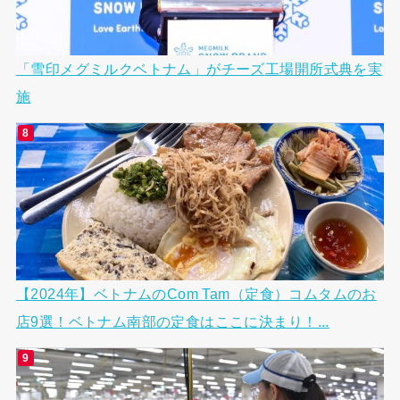
「雪印メグミルクベトナム」がチーズ工場開所式典を実
施
【2024年】ベトナムのCom Tam（定食）コムタムのお
店9選！ベトナム南部の定食はここに決まり！...