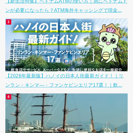
【新生活特集】ベトナムATMの使い方｜急にベトナムド
ンが必要になったら？ATM海外キャッシングで現金...
【2026年最新版】ハノイの日本人街最新ガイド！｜リ
ンラン・キンマ―・ファンケビンエリア17選！｜飲...