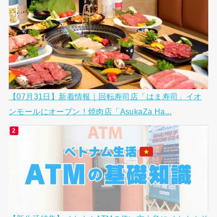
【07月31日】新着情報｜回転寿司店「はま寿司」イオ
ンモールにオープン！焼肉店「AsukaZa Ha...