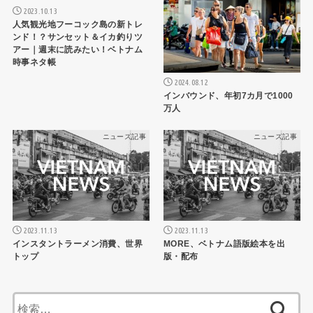
2023.10.13
人気観光地フーコック島の新トレ
ンド！？サンセット＆イカ釣りツ
アー｜週末に読みたい！ベトナム
時事ネタ帳
2024.08.12
インバウンド、年初7カ月で1000
万人
ニュース記事
ニュース記事
2023.11.13
2023.11.13
インスタントラーメン消費、世界
MORE、ベトナム語版絵本を出
トップ
版・配布
検