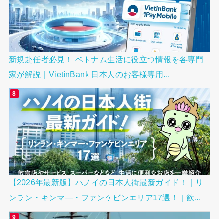
新規赴任者必見！ ベトナム生活に役立つ情報を各専門
家が解説｜VietinBank 日本人のお客様専用...
【2026年最新版】ハノイの日本人街最新ガイド！｜リ
ンラン・キンマ―・ファンケビンエリア17選！｜飲...