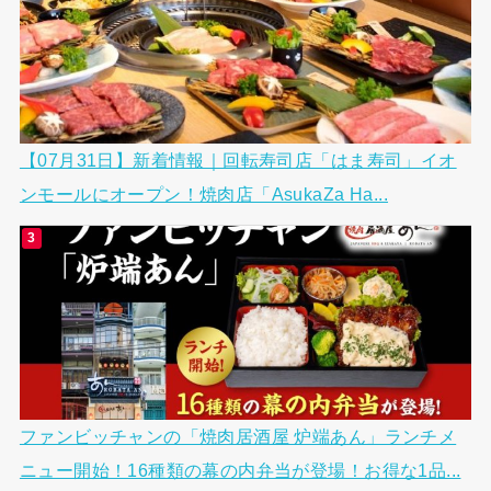
【07月31日】新着情報｜回転寿司店「はま寿司」イオ
ンモールにオープン！焼肉店「AsukaZa Ha...
ファンビッチャンの「焼肉居酒屋 炉端あん」ランチメ
ニュー開始！16種類の幕の内弁当が登場！お得な1品...