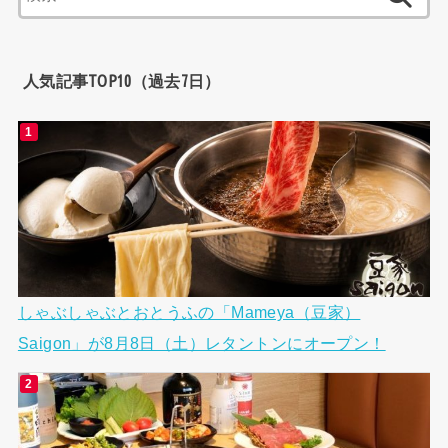
索:
人気記事TOP10（過去7日）
しゃぶしゃぶとおとうふの「Mameya（豆家）
Saigon」が8月8日（土）レタントンにオープン！