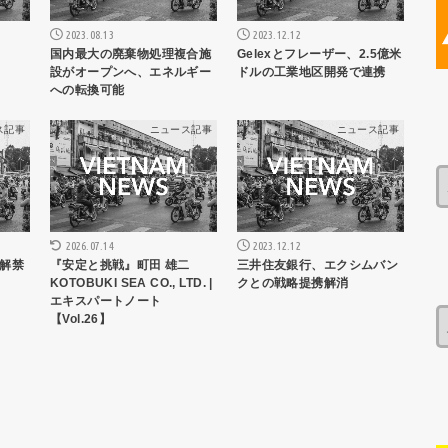
2023.08.13
2023.12.12
国内最大の廃棄物処理複合施
Gelexとフレーザー、2.5億米
設がオープンへ、エネルギー
ドルの工業地区開発で連携
への転換可能
ス記事
ニュース記事
ニュース記事
2023.12.12
2026.07.14
解禁
三井住友銀行、エクシムバン
『安定と挑戦』町田 雄二
クとの戦略提携解消
KOTOBUKI SEA CO., LTD. |
エキスパートノート
【Vol.26】