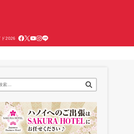
ド2026
検
索: