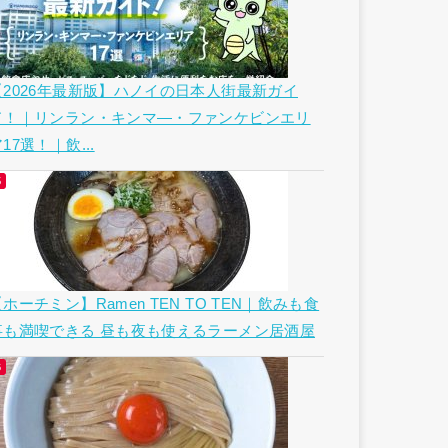
【2026年最新版】ハノイの日本人街最新ガイ
ド！｜リンラン・キンマ―・ファンケビンエリ
17選！｜飲...
ホーチミン】Ramen TEN TO TEN｜飲みも食
事も満喫できる 昼も夜も使えるラーメン居酒屋