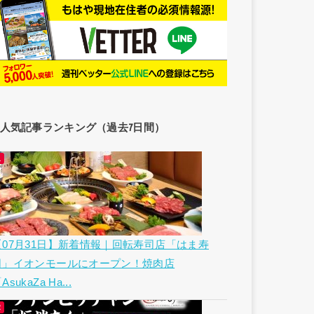
人気記事ランキング（過去7日間）
【07月31日】新着情報｜回転寿司店「はま寿
司」イオンモールにオープン！焼肉店
AsukaZa Ha...