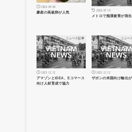
2024.09.04
2026.07.14
豪産の高級卵が人気
メトロで痴漢被害が発生
ニュース記事
ニュー
2023.12.12
2023.12.12
アマゾンとiDEA、Eコマース
ザボンの米国向け輸出が
向け人材育成で協力