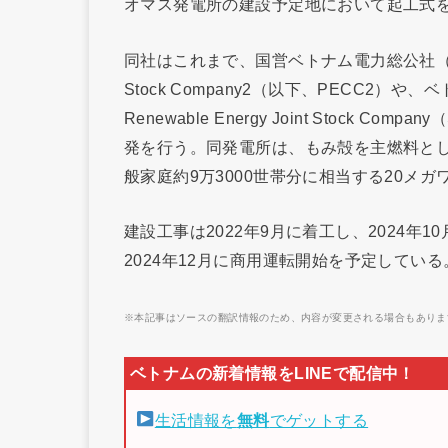
オマス発電所の建設予定地において起工式
同社はこれまで、国営ベトナム電力総公社（EVN）傘下のP
Stock Company2（以下、PECC2）
Renewable Energy Joint Stock
発を行う。同発電所は、もみ殻を主燃料と
般家庭約9万3000世帯分に相当する20メガ
建設工事は2022年9月に着工し、2024
2024年12月に商用運転開始を予定している
※本記事はソースの翻訳情報のため、内容が変更される場合もありま
生活情報を
無料
でゲットする