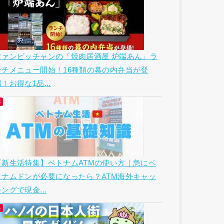
ファンビッチャンの「焼肉居酒屋 炉端あん」ラ
ンチメニュー開始！16種類の幕の内弁当が登
！お得な1品...
【新生活特集】ベトナムATMの使い方｜急にベ
トナムドンが必要になったら？ATM海外キャッ
ングで現金...