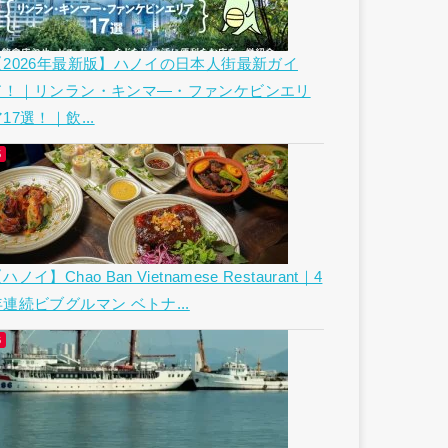
【2026年最新版】ハノイの日本人街最新ガイ
ド！｜リンラン・キンマ―・ファンケビンエリ
17選！｜飲...
ハノイ】Chao Ban Vietnamese Restaurant｜4
年連続ビブグルマン ベトナ...