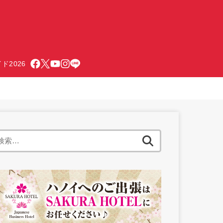
ド2026
検
索: