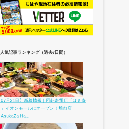
人気記事ランキング（過去7日間）
【07月31日】新着情報｜回転寿司店「はま寿
司」イオンモールにオープン！焼肉店
AsukaZa Ha...