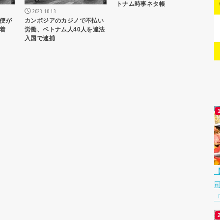
トナム時事ネタ帳
2023.10.13
便が
カンボジアのカジノで不払い
着
労働、ベトナム人40人を違法
入国で逮捕
「