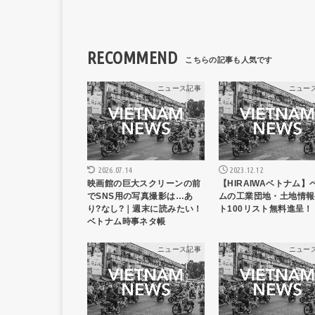
RECOMMEND
ニュース記事
ニュー
2023.12.12
2026.07.14
【HIRAIWAベトナム】
映画館の巨大スクリーンの前
ムの工業団地・土地情報
でSNS用の写真撮影は…あ
ト100リスト無料進呈！
り?なし?｜週末に読みたい！
ベトナム時事ネタ帳
ニュース記事
ニュー