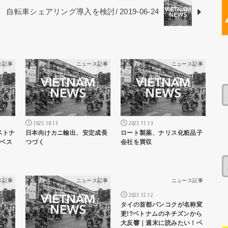
自転車シェアリング導入を検討/ 2019-06-24
ス記事
ニュース記事
ニュース記事
2023.10.13
2023.11.13
ベトナ
日本向けカニ輸出、安定成長
ロート製薬、ナリス化粧品子
ベス
つづく
会社を買収
ス記事
ニュース記事
ニュース記事
2023.12.12
タイの首都バンコクが名称変
更!?ベトナムのネチズンから
大反響｜週末に読みたい！ベ