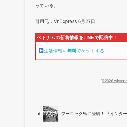
っている。
引用元：VnExpress 6月27日
生活情報を
無料
でゲットする
[©2026 wkvette
フーコック島に登場！ 『インタ