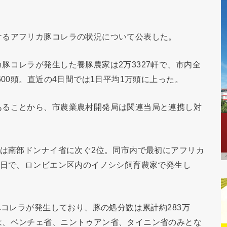
けるアフリカ豚コレラの状況について公表した。
豚コレラが発生した養豚農家は2万3327軒で、市内全
600頭。直近の4日間では1日平均1万頭に上った。
あることから、市農業農村開発局は関連当局と連携し対
では南部ドンナイ省に次ぐ2位。同市内で最初にアフリカ
4日で、ロンビエン区内のイノシシ飼育農家で発生し
豚コレラが発生しており、豚の処分数は累計約283万
は、ベンチェ省、ニントゥアン省、タイニン省のみとな