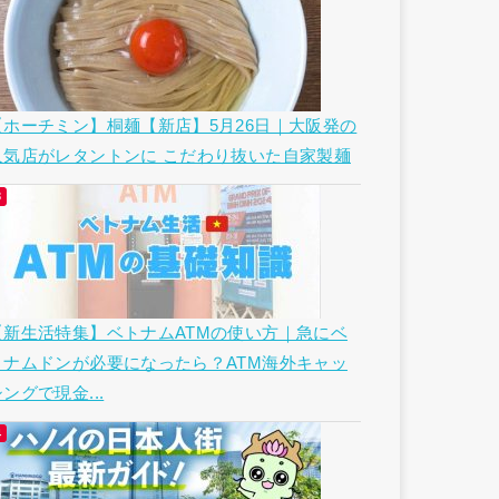
【ホーチミン】桐麺【新店】5月26日｜大阪発の
人気店がレタントンに こだわり抜いた自家製麺
【新生活特集】ベトナムATMの使い方｜急にベ
トナムドンが必要になったら？ATM海外キャッ
ングで現金...