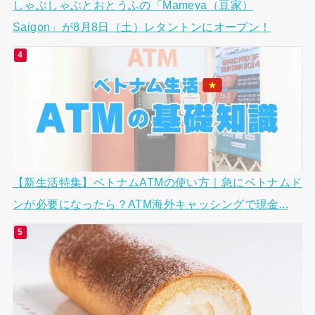
しゃぶしゃぶとおとうふの「Mameya（豆家）
Saigon」が8月8日（土）レタントンにオープン！
【新生活特集】ベトナムATMの使い方｜急にベトナムド
ンが必要になったら？ATM海外キャッシングで現金...