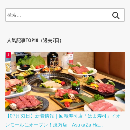
検
索:
人気記事TOP10（過去7日）
【07月31日】新着情報｜回転寿司店「はま寿司」イオ
ンモールにオープン！焼肉店「AsukaZa Ha...