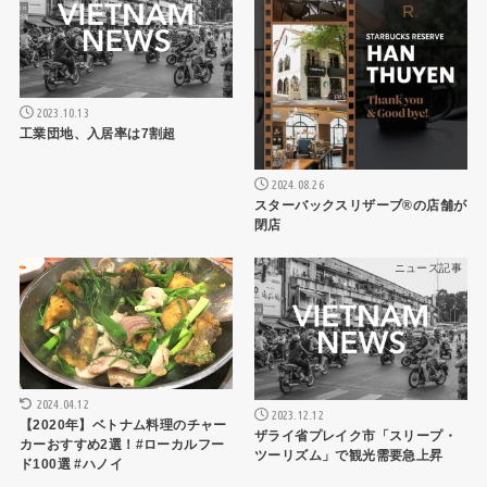
2023.10.13
工業団地、入居率は7割超
2024.08.26
スターバックスリザーブ®の店舗が
閉店
ハノイレストラン
ニュース記事
2024.04.12
2023.12.12
【2020年】ベトナム料理のチャー
ザライ省プレイク市「スリープ・
カーおすすめ2選！#ローカルフー
ツーリズム」で観光需要急上昇
ド100選 #ハノイ