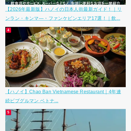
【2026年最新版】ハノイの日本人街最新ガイド！｜リ
ンラン・キンマ―・ファンケビンエリア17選！｜飲...
【ハノイ】Chao Ban Vietnamese Restaurant｜4年連
続ビブグルマン ベトナ...