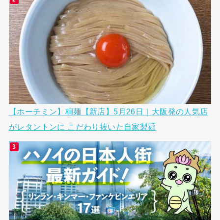
【ホーチミン】桐麺【新店】5月26日｜大阪発の人気店
がレタントンに こだわり抜いた自家製麺