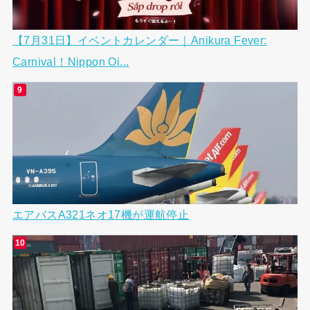
【7月31日】イベントカレンダー｜Anikura Fever:
Carnival！Nippon Oi...
エアバスA321ネオ17機が運航停止