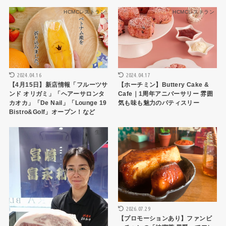
HCMCレストラン
HCMCレストラン
2024.04.16
2024.04.17
【4月15日】新店情報「フルーツサ
【ホーチミン】Buttery Cake &
ンド オリガミ」「ヘアーサロンタ
Cafe｜1周年アニバーサリー 雰囲
カオカ」「De Nail」「Lounge 19
気も味も魅力のパティスリー
Bistro&Golf」オープン！など
生活
HCMCレストラン
2026.07.29
【プロモーションあり】ファンビ