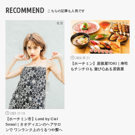
RECOMMEND
生活
HCMCレストラン
2026.07.21
【ホーチミン】居酒屋TOKI｜寿司
もチンチロも 遊び心ある居酒屋
2025.11.18
【ホーチミン市】Lond by Ciel
Sowal｜タオディエンのヘアサロ
ンで ワンランク上のうるつや髪へ