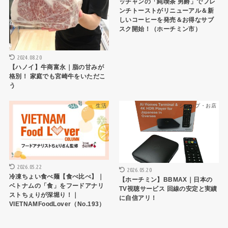
ッチャンの「純喫茶 男爵」でフレ
ンチトーストがリニューアル＆新
しいコーヒーを発売＆お得なサブ
スク開始！（ホーチミン市）
2024.08.20
【ハノイ】牛商富永｜脂の甘みが
格別！ 家庭でも宮崎牛をいただこ
う
生活
ショップ・お店
2026.05.22
2026.05.20
冷凍ちょい食べ麺【食べ比べ】｜
【ホーチミン】BBMAX｜日本の
ベトナムの「食」をフードアナリ
TV視聴サービス 回線の安定と実績
ストちぇりが深堀り！｜
に自信アリ！
VIETNAMFoodLover（No.193）