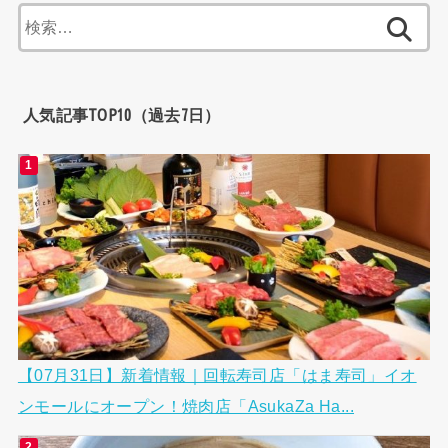
検
索:
人気記事TOP10（過去7日）
【07月31日】新着情報｜回転寿司店「はま寿司」イオ
ンモールにオープン！焼肉店「AsukaZa Ha...