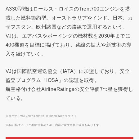
A330型機はロールス・ロイスのTrent700エンジンを搭
載した燃料節約型。オーストラリアやインド、日本、カ
ザフスタン、欧州諸国などの路線で運用するという。
VJは、エアバスやボーイングの機材数を2030年までに
400機超を目標に掲げており、路線の拡大や新技術の導
入を続けていく。
VJは国際航空運送協会（IATA）に加盟しており、安全
監査プログラム「IOSA」の認証を取得。
航空格付け会社AirlineRatingsの安全評価7つ星を獲得し
ている。
※引用元：VnExpress 9月15日/Thanh Nien 9月15日
※本記事はソースの翻訳情報のため、内容が変更される場合もあります。