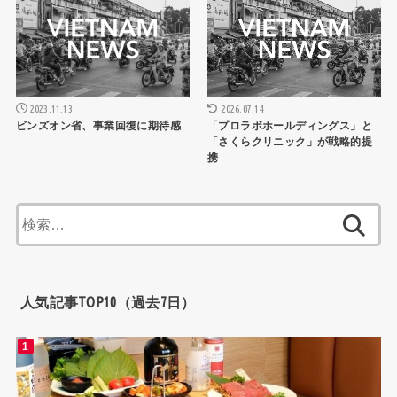
2023.11.13
2026.07.14
ビンズオン省、事業回復に期待感
「プロラボホールディングス」と
「さくらクリニック」が戦略的提
携
検
索:
人気記事TOP10（過去7日）