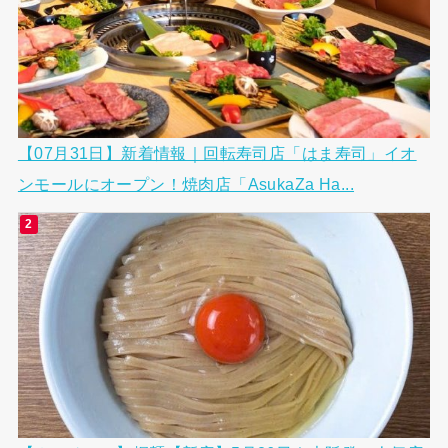
【07月31日】新着情報｜回転寿司店「はま寿司」イオ
ンモールにオープン！焼肉店「AsukaZa Ha...