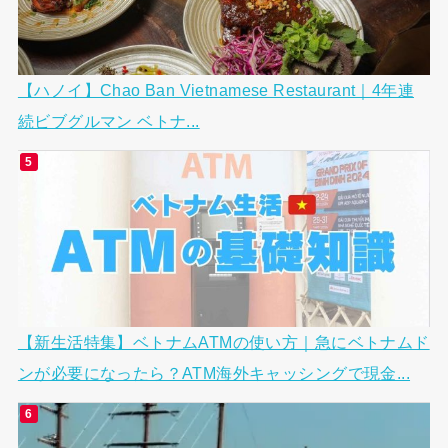
【ハノイ】Chao Ban Vietnamese Restaurant｜4年連
続ビブグルマン ベトナ...
【新生活特集】ベトナムATMの使い方｜急にベトナムド
ンが必要になったら？ATM海外キャッシングで現金...