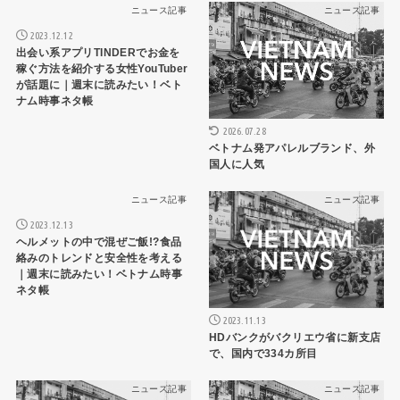
ニュース記事
ニュース記事
2023.12.12
出会い系アプリTINDERでお金を
稼ぐ方法を紹介する女性YouTuber
が話題に｜週末に読みたい！ベト
ナム時事ネタ帳
2026.07.28
ベトナム発アパレルブランド、外
国人に人気
ニュース記事
ニュース記事
2023.12.13
ヘルメットの中で混ぜご飯!?食品
絡みのトレンドと安全性を考える
｜週末に読みたい！ベトナム時事
ネタ帳
2023.11.13
HDバンクがバクリエウ省に新支店
で、国内で334カ所目
ニュース記事
ニュース記事