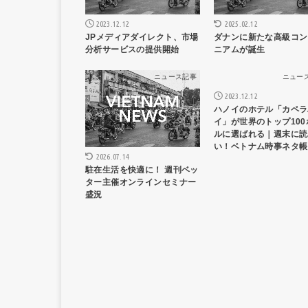
2023.12.12
2025.02.12
JPメディアダイレクト、市場
ダナンに新たな高級コン
分析サービスの提供開始
ニアムが誕生
ニュース記事
ニュー
2023.12.12
ハノイのホテル「カペラ
イ」が世界のトップ100
ルに選ばれる｜週末に読
い！ベトナム時事ネタ帳
2026.07.14
駐在生活を快適に！ 週刊ベッ
ター主催オンラインセミナー
盛況