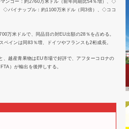
◇マンゴー：約2760万米ドル（前年同期比54％増）、◇
）、◇パイナップル：約1100万米ドル（同3倍）、◇ココ
00万米ドルで、同品目の対EU出額の28％を占める。
スペインは同83％増、ドイツやフランスも2桁成長。
よると、越産青果物はEU市場で好評で、アフターコロナの
FTA）が輸出を後押しする。