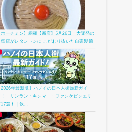
【ホーチミン】桐麺【新店】5月26日｜大阪発の
人気店がレタントンに こだわり抜いた自家製麺
【2026年最新版】ハノイの日本人街最新ガイ
ド！｜リンラン・キンマ―・ファンケビンエリ
17選！｜飲...