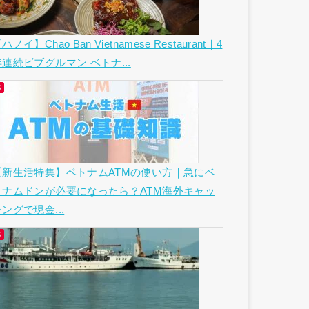
ハノイ】Chao Ban Vietnamese Restaurant｜4
年連続ビブグルマン ベトナ...
【新生活特集】ベトナムATMの使い方｜急にベ
トナムドンが必要になったら？ATM海外キャッ
ングで現金...