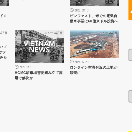
2023.08.13
ドミ
ビンファスト、米での電気自
動車事業に60億米ドル投資へ
ス記事
ニュース記事
ニュース記事
ハノ
ホテ
みた
2024.12.23
2023.11.13
ロンタイン空港付近の土地が
HCMC駐車場需要組み立て高
競売に
層で解決か