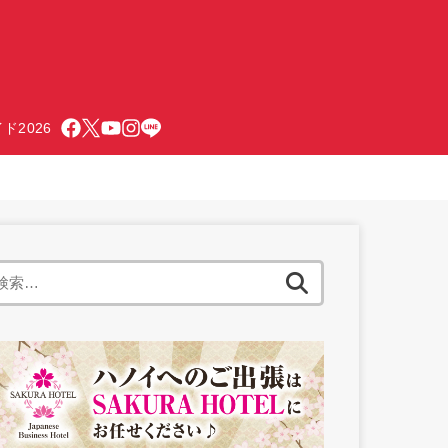
ド2026
検
索: