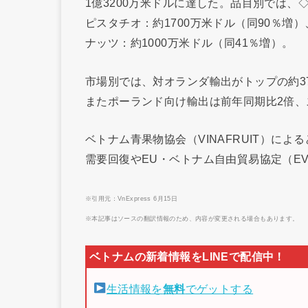
1億3200万米ドルに達した。品目別では、
ピスタチオ：約1700万米ドル（同90％増
ナッツ：約1000万米ドル（同41％増）。
市場別では、対オランダ輸出がトップの約37
またポーランド向け輸出は前年同期比2倍、
ベトナム青果物協会（VINAFRUIT）に
需要回復やEU・ベトナム自由貿易協定（EV
※引用元：VnExpress 6月15日
※本記事はソースの翻訳情報のため、内容が変更される場合もあります。
生活情報を
無料
でゲットする