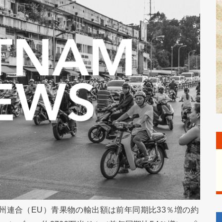
州連合（EU）青果物の輸出額は前年同期比33％増の約