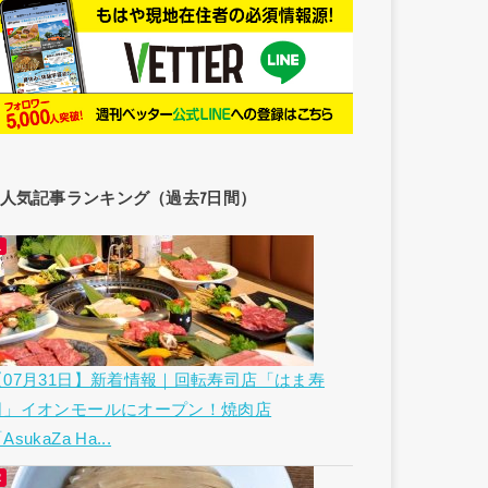
人気記事ランキング（過去7日間）
【07月31日】新着情報｜回転寿司店「はま寿
司」イオンモールにオープン！焼肉店
AsukaZa Ha...