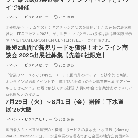
イで開催
2025.09.19
イベント・ビジネスセミナー
開催概要 ベトナムでのビジネスチャンス拡大を目的とした製造業の展示商
談会「FBCアセアン2025」が、世界トップクラスの規模を誇る新国際展示
場「VIETNAM EXPOSITION CENTER (VEC)」にて開催され...
最短2週間で新規リードを獲得！オンライン商
談会 2025出展社募集【先着6社限定】
2025.09.05
イベント・ビジネスセミナー
「営業リソースをかけずに、ベトナム国内外のバイヤーと効率的に商談。
オンライン完結型イベントで、貴社製品を確度の高い購買層へ直接アピー
ルしませんか？」 出展で解決できる課題 人員の都合で営業活動ができない
新規顧客との接点...
7月29日（火）～8月1日（金）開催！下水道
展’25大阪
2025.06.26
イベント・ビジネスセミナー
国内最大の下水道関連技術・機器・サービスの展示会 下水道展（Sewage
Works Exhibition）は、下水道事業の管理者である全国の地方公共団体等