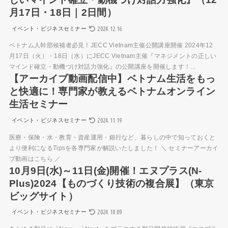
月17日・18日｜2日間）
2024.12.16
イベント・ビジネスセミナー
ベトナム人幹部候補者必見！JECC Vietnam主催公開講座開催 2024年12
月17日（火）・18日（水）にJECC Vietnam主催『マネジメントの正しい
マインド確立・動機づけ対話力強化』の公開講座を開催します！...
【アーカイブ動画配信中】ベトナム生活をもっ
と快適に！専門家が教えるベトナムオンライン
生活セミナー
2024.11.19
イベント・ビジネスセミナー
医療・保険・水・教育・資産運用・銀行など、暮らしの中で知っておくと
より便利になるTipsを各専門家が解説いたしました！ ＼ セミナーアーカイ
ブ動画はこちら ／
10月9日(水)～11日(金)開催！エヌプラス(N-
Plus)2024【ものづくり技術の複合展】（東京
ビッグサイト）
2024.10.09
イベント・ビジネスセミナー