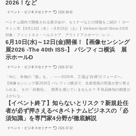
2026！など
2026.08.03
イベント・ビジネスセミナー
ベトナム国内で開催される展示会や、セミナーなどの情報をご紹介！ ホー
チミン市 【8月13日（木）～8月15日（土）】Vietnam Sport Show 2026
対象：フィットネス・ヘルスケア、アウトドアスポーツ・レジ...
6月10日(水)～12日(金)開催！【画像センシング
展2026 -The 40th ISS-】 パシフィコ横浜 展
示ホールD
2026.07.02
イベント・ビジネスセミナー
「AIに、本物の『眼』を。」——2026年、工場は“自律”のフェーズへ。
【画像センシング展2026】パシフィコ横浜で、生産現場の常識が塗り替え
られる。 その「自動化」、限界を感じていませんか？ 不良品検知の精度が
上がらな...
【イベント終了】知らないとリスク？新規赴任
者が必ず押さえるべきベトナムビジネスの「必
須知識」を専門家4分野が徹底解説
2026.07.02
イベント・ビジネスセミナー