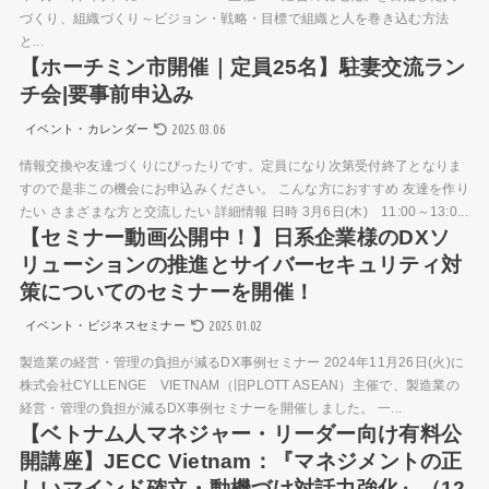
づくり、組織づくり～ビジョン・戦略・目標で組織と人を巻き込む方法
と...
【ホーチミン市開催｜定員25名】駐妻交流ラン
チ会|要事前申込み
2025.03.06
イベント・カレンダー
情報交換や友達づくりにぴったりです。定員になり次第受付終了となりま
すので是非この機会にお申込みください。 こんな方におすすめ 友達を作り
たい さまざまな方と交流したい 詳細情報 日時 3月6日(木) 11:00～13:0...
【セミナー動画公開中！】日系企業様のDXソ
リューションの推進とサイバーセキュリティ対
策についてのセミナーを開催！
2025.01.02
イベント・ビジネスセミナー
製造業の経営・管理の負担が減るDX事例セミナー 2024年11月26日(火)に
株式会社CYLLENGE VIETNAM（旧PLOTT ASEAN）主催で、製造業の
経営・管理の負担が減るDX事例セミナーを開催しました。 一...
【ベトナム人マネジャー・リーダー向け有料公
開講座】JECC Vietnam：『マネジメントの正
しいマインド確立・動機づけ対話力強化』（12