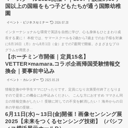
国以上の国籍をもつ子どもたちが通う国際幼稚
園
2026.07.28
イベント・ビジネスセミナー
インターナショナルな環境で英語を自然に学び、心も身体もひとまわり成
長する夏に！ 本校では、サマースクールを2歳から7歳までのお子様を対象
に6月16日（月）から8月1日（金）までの7週間で開催。さまざまなプロ
グラムが用意さ...
【ホーチミン市開催｜定員15名】
VETTER×mamara.コラボ企画帰国受験情報交
換会｜要事前申込み
2025.05.28
イベント・カレンダー
情報交換や中学生ママにぴったりです。定員になり次第受付終了となりま
すので是非この機会にお申込みください。 こんな方におすすめ ママさん同
士の情報交換がしたい！ 受験に対しての不安を解消したい！ 海外からの日
本の学校の受験...
6月11日(水)～13日(金)開催！画像センシング展
2025【未来をつくるセンシング技術】（パシフ