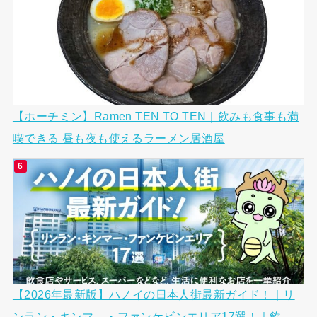
【ホーチミン】Ramen TEN TO TEN｜飲みも食事も満
喫できる 昼も夜も使えるラーメン居酒屋
【2026年最新版】ハノイの日本人街最新ガイド！｜リ
ンラン・キンマ―・ファンケビンエリア17選！｜飲...