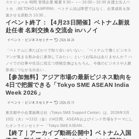
スケジュール 時間 登壇企業 概要 9:30～ – – 10:00～10:30 弁護士法人ベ
トホ （BETOHO LAWFIRM） ベトナム法は障壁ではなく、企業成長を加
速させる原動力 10:30...
イベント終了：【4月23日開催】ベトナム新規
赴任者 名刺交換＆交流会 inハノイ
2026.04.24
イベント・ビジネスセミナー
「ベトナムに来たばかりで知り合いがいない」「ベトナムで働くビジネス
マンが集まる飲み会に参加してみたい」というお悩みはありませんか？ ハ
ノイでの仕事や生活に役立つ情報交換はもちろん、今後のビジネスや人脈
形成につながる出会い...
【参加無料】アジア市場の最新ビジネス動向を
4日で把握できる「Tokyo SME ASEAN India
Week 2026」
2026.05.11
イベント・ビジネスセミナー
東京都中小企業振興公社（Tokyo SME Support Center）は、2026年3月
10日（火）〜13日（金）の4日間、ASEANおよびインド市場をテーマにし
たオンラインセミナー 「Tokyo SME ASEAN...
【終了｜アーカイブ動画公開中】ベトナム入国