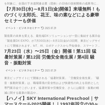
を対象に、全国の下水道関連企業（団体）の日頃の技術開発の成果等に...
【7月30日(水)～8月1日(金)開催】来場無料！も
のづくり太郎氏、花王、味の素などによる豪華
セミナーも併催
2025.07.29
イベント・ビジネスセミナー
製造業の未来を変える、最先端DXソリューションが一堂に集結する展示会
「製造業DX EXPO」が7月30日(水)～8月1日(金)の3日間、東京ビッグサイ
トにて開催されます。IoT、AI、ロボティクスから予知保全、スマートフ...
7月23日（⽔）〜25日（金）開催！第11回 猛
暑対策展 / 第12回 労働安全衛生展 / 第4回 騒
音・振動対策
2025.07.29
イベント・ビジネスセミナー
東京ビッグサイトにて開催される「猛暑対策展」「労働安全衛生展」「騒
音・振動対策展」は、職場環境の安全性および快適性の向上を目的とした
専門展示会でございます。猛暑対策や労働安全、さらには騒音・振動の軽
減に関する最新の製品や...
【ハノイ】SKY International Preschool｜サ
マースクール2025開催！｜1997年設立の30ヶ