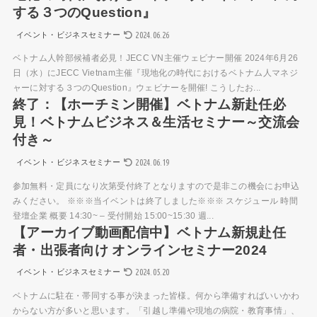
する３つのQuestion』
2024.06.26
イベント・ビジネスセミナー
ベトナム人幹部候補者必見！JECC VN主催ウェビナー開催 2024年6月26
日（水）にJECC Vietnam主催『現地化の時代におけるベトナム人マネジ
ャーに対する３つのQuestion』ウェビナーを開催! こうしたお...
終了：【ホーチミン開催】ベトナム新赴任必
見！ベトナムビジネス＆生活セミナー～交流会
付き～
2024.06.19
イベント・ビジネスセミナー
参加無料・定員になり次第受付終了となりますので是非この機会にお申込
みください。 ※※※当イベントは終了しました※※※ スケジュール 時間
登壇企業 概要 14:30~ – 受付開始 15:00~15:30 週...
【アーカイブ動画配信中】ベトナム新規赴任
者・出張者向け オンラインセミナー2024
2024.05.20
イベント・ビジネスセミナー
ベトナムに駐在・帯同する事が決まった皆様。何から準備すればいいかわ
からない方が多いと思います。「引越し準備や現地の病院・教育事情」、