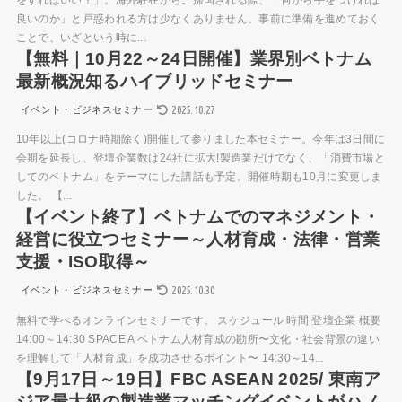
をすればいい？」。海外駐在からご帰国される際、「何から手をつければ
良いのか」と戸惑われる方は少なくありません。事前に準備を進めておく
ことで、いざという時に...
【無料｜10月22～24日開催】業界別ベトナム
最新概況知るハイブリッドセミナー
2025.10.27
イベント・ビジネスセミナー
10年以上(コロナ時期除く)開催して参りました本セミナー。今年は3日間に
会期を延長し、登壇企業数は24社に拡大!製造業だけでなく、「消費市場と
してのベトナム」をテーマにした講話も予定。開催時期も10月に変更しま
した。 【...
【イベント終了】ベトナムでのマネジメント・
経営に役立つセミナー～人材育成・法律・営業
支援・ISO取得～
2025.10.30
イベント・ビジネスセミナー
無料で学べるオンラインセミナーです。 スケジュール 時間 登壇企業 概要
14:00～14:30 SPACE A ベトナム人材育成の勘所〜文化・社会背景の違い
を理解して「人材育成」を成功させるポイント〜 14:30～14...
【9月17日～19日】FBC ASEAN 2025/ 東南ア
ジア最大級の製造業マッチングイベントがハノ