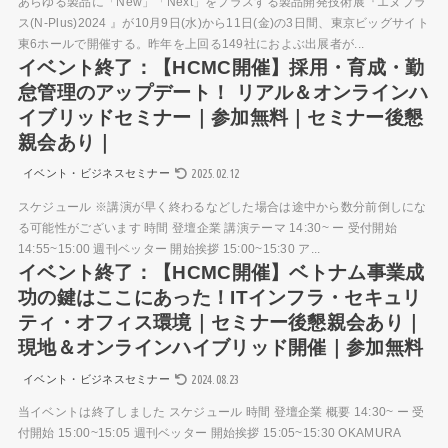
あらゆる製品に「New」「Next」をプラスする製品開発技術展『エヌプラ
ス(N-Plus)2024 』が10月9日(水)から11日(金)の3日間、東京ビッグサイト
東6ホールで開催する。昨年を上回る149社におよぶ出展者が...
イベント終了：【HCMC開催】採用・育成・勤
怠管理のアップデート！ リアル＆オンラインハ
イブリッドセミナー｜参加無料｜セミナー後懇
親会あり｜
2025.02.12
イベント・ビジネスセミナー
スケジュール ※講演が早く終わるなどした場合は途中から数分前倒しにな
る可能性がございます 時間 登壇企業 講演テーマ 14:30~ ー 受付開始
14:55~15:00 週刊ベッター 開始挨拶 15:00~15:30 ア...
イベント終了：【HCMC開催】ベトナム事業成
功の鍵はここにあった！ITインフラ・セキュリ
ティ・オフィス環境｜セミナー後懇親会あり｜
現地＆オンラインハイブリッド開催｜参加無料
2024.08.23
イベント・ビジネスセミナー
当イベントは終了しました スケジュール 時間 登壇企業 概要 14:30~ ー 受
付開始 15:00~15:05 週刊ベッター 開始挨拶 15:05~15:30 OKAMURA