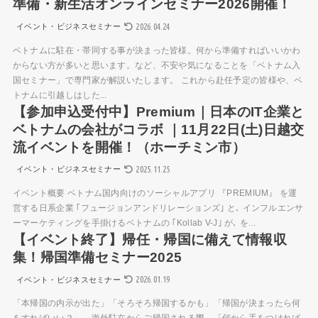
準備・新生活オンラインセミナー2026開催！
2026.04.24
イベント・ビジネスセミナー
ベトナムに駐在・帯同する事が決まった皆様。何から準備すればいいかわ
からない方が多いと思います。など、不安や気になることを「ベトナム入
国セミナー」で専門家が解説いたします。 これから赴任予定の皆様や、ベ
トナムに引越しはした...
【参加申込受付中】Premium｜日本のIT企業と
ベトナムの会社がコラボ ｜11月22日(土)日越交
流イベントを開催！（ホーチミン市）
2025.11.25
イベント・ビジネスセミナー
イベント概要 ベトナム国内向けのソーシャルアプリ 『PREMIUM』 を運
営する日系企業 ｢フュージョンアンドリレーションズ｣ と､ インフルエンサ
ーマーケティングを手掛けるベトナムの ｢Kollab V-J｣ が､ を...
【イベント終了】帰任・帰国に備えて情報収
集！帰国準備セミナー2025
2026.01.19
イベント・ビジネスセミナー
「本帰国の内示が出た」「そろそろ帰国するかも」「帰国が決まったら何