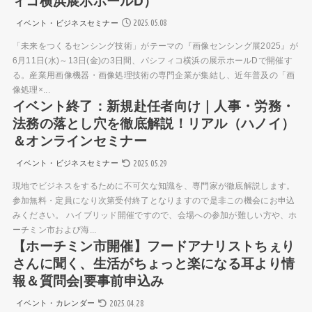
ィコ横浜展示ホールD）
2025.05.08
イベント・ビジネスセミナー
「未来をつくるセンシング技術」がテーマの『画像センシング展2025』が
6月11日(水)～13日(金)の3日間、パシフィコ横浜の展示ホールDで開催す
る。産業用画像機器・画像処理技術の専門企業が集結し、近年普及の「画
像処理×...
イベント終了：新規赴任者向け｜人事・労務・
法務の落とし穴を徹底解説！リアル（ハノイ）
＆オンラインセミナー
2025.05.29
イベント・ビジネスセミナー
現地でビジネスをするために不可欠な知識を、専門家が徹底解説します。
参加無料・定員になり次第受付終了となりますので是非この機会にお申込
みください。 ハイブリッド開催ですので、会場への参加が難しい方や、ホ
ーチミン市および海...
【ホーチミン市開催】フードアナリストちぇり
さんに聞く、生活がちょっと楽になる耳より情
報＆質問会|要事前申込み
2025.04.28
イベント・カレンダー