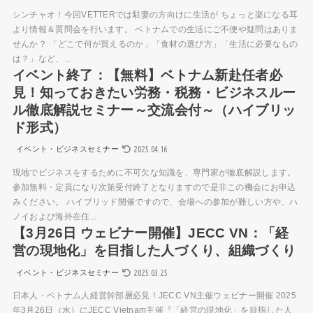
シンチャオ！今回VETTERでは駐妻の方向けに生活が ちょっと楽になる耳
より情報＆質問会を行います。 ベトナムでの生活にご不便や疑問はありま
せんか？ 「どこで何が買えるのか」「食材の選び方」「生活に必要なもの
は？」など、...
イベント終了：【無料】ベトナム新赴任者必
見！知っておきたい労務・税務・ビジネスルー
ル徹底解説セミナー～交流会付～（ハイブリッ
ド形式）
2025.04.16
イベント・ビジネスセミナー
現地でビジネスをするために不可欠な知識を、専門家が徹底解説します。
参加無料・定員になり次第受付終了となりますので是非この機会にお申込
みください。 ハイブリッド開催ですので、会場への参加が難しい方や、ハ
ノイおよび海外在住...
【3月26日 ウェビナー開催】JECC VN：「経
営の現地化」を目指した人づくり、組織づくり
2025.03.25
イベント・ビジネスセミナー
日本人・ベトナム人経営幹部層必見！JECC VN主催ウェビナー開催 2025
年3月26日（水）にJECC Vietnam主催『「経営の現地化」を目指した人