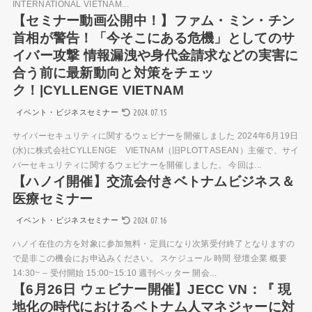
INTERNATIONAL VIETNAM...
【セミナー動画公開中！】ファム・ミン・チン
首相が警告！「今そこにある危機」としてのサ
イバー攻撃 情報漏洩や身代金請求などの実害に
合う前に最新動向と対策をチェッ
ク！|CYLLENGE VIETNAM
2024.07.15
イベント・ビジネスセミナー
サイバーセキュリティに関するウェビナーを開催しました 2024年6月19日
(水)に株式会社CYLLENGE VIETNAM（旧PLOTT ASEAN）主催で、サイ
バーセキュリティに関するウェビナーを開催しました。 今回は...
【ハノイ開催】交流会付きベトナムビジネス＆
医療セミナー
2024.07.16
イベント・ビジネスセミナー
ハノイ在住の方を対象に参加無料・定員になり次第受付終了となりますの
で是非この機会にお申込みください。 スケジュール 時間 登壇企業 概要
14:30~ – 受付開始 15:00~15:10 週刊ベッター 開会...
【6月26日 ウェビナー開催】JECC VN：『 現
地化の時代におけるベトナム人マネジャーに対