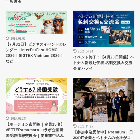
ーも併催
イベント・ビジネスセミナー
イベント・ビジネスセミナー
2026.08.03
【7月31日】ビジネスイベントカレ
ンダー｜InterPetFest HCMC
2026.04.24
2026！SIGTEX Vietnam 2026！
イベント終了：【4月23日開催】ベ
など
トナム新規赴任者 名刺交換＆交流
会 inハノイ
イベント・カレンダー
イベント・ビジネスセミナー
2025.05.28
【ホーチミン市開催｜定員15名】
2025.11.25
VETTER×mamara.コラボ企画帰
【参加申込受付中】Premium｜日
国受験情報交換会｜要事前申込み
本のIT企業とベトナムの会社がコ