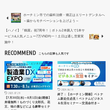
ホーチミン市での歯科治療・矯正はエリートデンタルへ
～歯からモチベーションを上げよう～
【ハノイ】『鶴屋』祝7周年！｜ボトル2本購入で1本サ
ービス&人気メニュー7万VND均一！土日は通し営業実
施中！
RECOMMEND
イベント・ビジネスセミナー
イベント・ビジネスセミナー
2024.06.19
2025.07.29
終了：【ホーチミン開催】ベトナ
【7月30日(水)～8月1日(金)開催】
ム新赴任必見！ベトナムビジネス
来場無料！ものづくり太郎氏、花
＆生活セミナー～交流会付き～
王、味の素などによる豪華セミナ