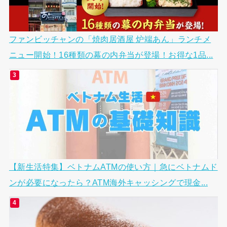
ファンビッチャンの「焼肉居酒屋 炉端あん」ランチメ
ニュー開始！16種類の幕の内弁当が登場！お得な1品...
【新生活特集】ベトナムATMの使い方｜急にベトナムド
ンが必要になったら？ATM海外キャッシングで現金...