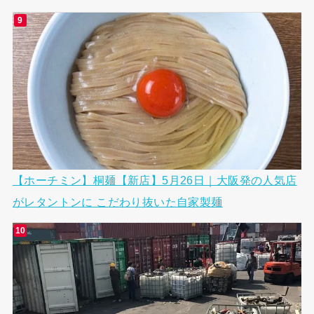
【ホーチミン】桐麺【新店】5月26日｜大阪発の人気店
がレタントンに こだわり抜いた自家製麺