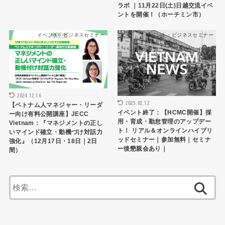
ラボ ｜11月22日(土)日越交流イベ
ントを開催！（ホーチミン市）
イベント・ビジネスセミナー
イベント・ビジネスセミナー
2024.12.16
2025.02.12
【ベトナム人マネジャー・リーダ
イベント終了：【HCMC開催】採
ー向け有料公開講座】JECC
用・育成・勤怠管理のアップデー
Vietnam：『マネジメントの正し
ト！ リアル＆オンラインハイブリ
いマインド確立・動機づけ対話力
ッドセミナー｜参加無料｜セミナ
強化』（12月17日・18日｜2日
ー後懇親会あり｜
間）
検
索: