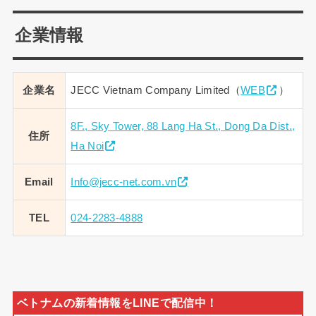
企業情報
企業名
JECC Vietnam Company Limited（
WEB
）
8F., Sky Tower, 88 Lang Ha St., Dong Da Dist.,
住所
Ha Noi
Email
Info@jecc-net.com.vn
TEL
024-2283-4888