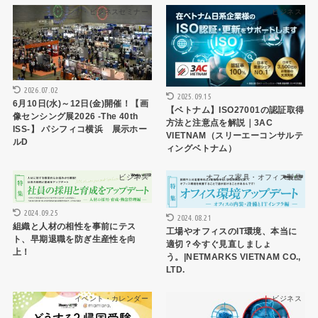
イベント・ビジネスセミナー
ビジネス
2026.07.02
2025.09.15
6月10日(水)～12日(金)開催！【画
【ベトナム】ISO27001の認証取得
像センシング展2026 -The 40th
方法と注意点を解説｜3AC
ISS-】 パシフィコ横浜 展示ホー
VIETNAM（スリーエーコンサルテ
ルD
ィングベトナム）
ビジネス
オフィス家具・オフィス製品
2024.09.25
2024.08.21
組織と人材の相性を事前にテス
工場やオフィスのIT環境、本当に
ト、早期退職を防ぎ生産性を向
適切？今すぐ見直しましょ
上！
う。|NETMARKS VIETNAM CO.,
LTD.
イベント・カレンダー
ビジネス