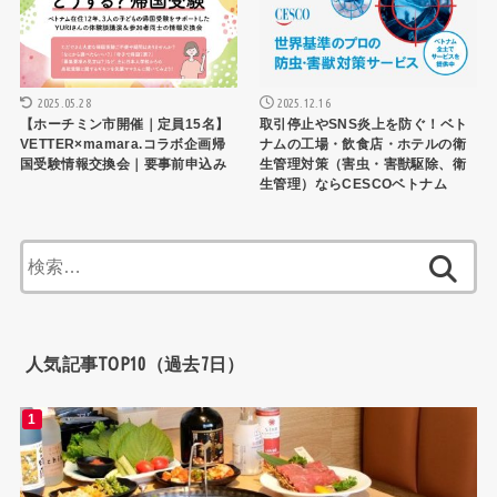
2025.05.28
2025.12.16
【ホーチミン市開催｜定員15名】
取引停止やSNS炎上を防ぐ！ベト
VETTER×mamara.コラボ企画帰
ナムの工場・飲食店・ホテルの衛
国受験情報交換会｜要事前申込み
生管理対策（害虫・害獣駆除、衛
生管理）ならCESCOベトナム
検
索:
人気記事TOP10（過去7日）