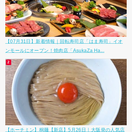
【07月31日】新着情報｜回転寿司店「はま寿司」イオ
ンモールにオープン！焼肉店「AsukaZa Ha...
【ホーチミン】桐麺【新店】5月26日｜大阪発の人気店