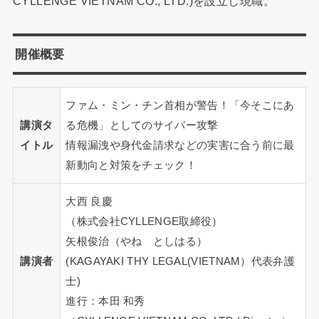
CYLLENGE VIETNAM CO., LTD.)を設立し現職。
開催概要
ファム・ミン・チン首相が警告！「今そこにあ
講演タ
る危機」としてのサイバー攻撃
イトル
情報漏洩や身代金請求などの実害に合う前に最
新動向と対策をチェック！
大西 良慶
（株式会社CYLLENGE取締役）
矢根俊治（やね としはる）
講演者
(KAGAYAKI THY LEGAL(VIETNAM）代表弁護
士)
進行：本田 和秀