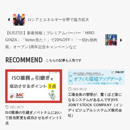
ロシアとエネルギー分野で協力拡大
【6月27日】新着情報｜プレミアムバーバー「HIRO
GINZA」「Vetter見た！」で20%OFF！「一切れ焼肉
苑」オープン1周年記念キャンペーンなど
RECOMMEND
ビジネス
ビジネス
2024.08.20
工場全体の管理が、驚くほど楽に
なるシステムがあるんです|IVS
JOINT STOCK COMPANY（イン
2025.09.15
ディビジュアルシステムズ株式会
ISO業務の引継ぎ／ベトナムにおい
社）
て担当変更を成功させるポイント3
点