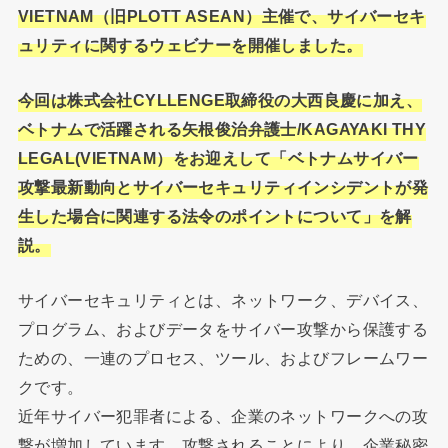
VIETNAM（旧PLOTT ASEAN）主催で、サイバーセキ
ュリティに関するウェビナーを開催しました。
今回は株式会社CYLLENGE取締役の大西良慶に加え、
ベトナムで活躍される矢根俊治弁護士/KAGAYAKI THY
LEGAL(VIETNAM）をお迎えして「ベトナムサイバー
攻撃最新動向とサイバーセキュ
リティインシデントが発
生した場合に関連する法令のポイントにつ
いて」を解
説。
サイバーセキュリティとは、ネットワーク、デバイス、
プログラム、およびデータをサイバー攻撃から保護する
ための、一連のプロセス、ツール、およびフレームワー
クです。
近年サイバー犯罪者による、企業のネットワークへの攻
撃が増加しています。攻撃されることにより、企業秘密