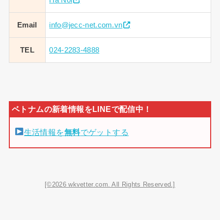
Ha Noi
Email
info@jecc-net.com.vn
TEL
024-2283-4888
生活情報を
無料
でゲットする
[©2026 wkvetter.com. All Rights Reserved.]