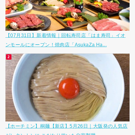
【07月31日】新着情報｜回転寿司店「はま寿司」イオ
ンモールにオープン！焼肉店「AsukaZa Ha...
【ホーチミン】桐麺【新店】5月26日｜大阪発の人気店