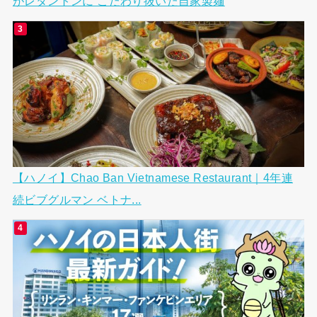
がレタントンに こだわり抜いた自家製麺
【ハノイ】Chao Ban Vietnamese Restaurant｜4年連
続ビブグルマン ベトナ...