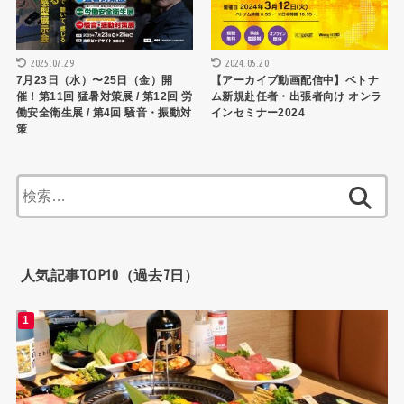
2025.07.29
2024.05.20
7月23日（⽔）〜25日（金）開
【アーカイブ動画配信中】ベトナ
催！第11回 猛暑対策展 / 第12回 労
ム新規赴任者・出張者向け オンラ
働安全衛生展 / 第4回 騒音・振動対
インセミナー2024
策
検
索:
人気記事TOP10（過去7日）