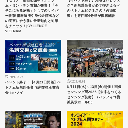
【セミナー動画公開中！】ファ
【イベント終了】知らないとリス
ム・ミン・チン首相が警告！「今
ク？新規赴任者が必ず押さえるべ
そこにある危機」としてのサイバ
きベトナムビジネスの「必須知
ー攻撃 情報漏洩や身代金請求など
識」を専門家4分野が徹底解説
の実害に合う前に最新動向と対策
をチェック！|CYLLENGE
VIETNAM
イベント・ビジネスセミナー
イベント・ビジネスセミナー
2026.04.24
2025.05.08
イベント終了：【4月23日開催】ベ
6月11日(水)～13日(金)開催！画像
トナム新規赴任者 名刺交換＆交流
センシング展2025【未来をつくる
会 inハノイ
センシング技術】（パシフィコ横
浜展示ホールD）
イベント・ビジネスセミナー
イベント・ビジネスセミナー