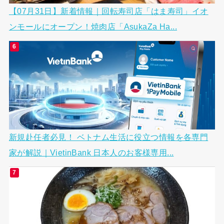
【07月31日】新着情報｜回転寿司店「はま寿司」イオ
ンモールにオープン！焼肉店「AsukaZa Ha...
新規赴任者必見！ ベトナム生活に役立つ情報を各専門
家が解説｜VietinBank 日本人のお客様専用...