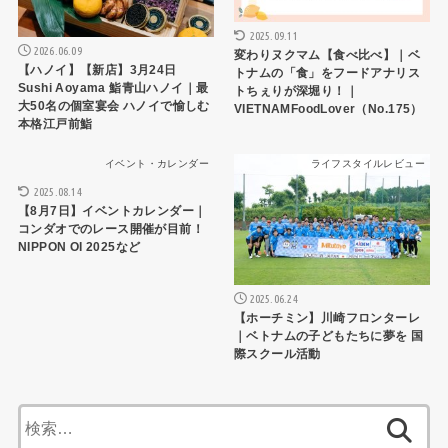
2025.09.11
2026.06.09
変わりヌクマム【食べ比べ】｜ベ
【ハノイ】【新店】3月24日
トナムの「食」をフードアナリス
Sushi Aoyama 鮨青山ハノイ｜最
トちぇりが深堀り！｜
大50名の個室宴会 ハノイで愉しむ
VIETNAMFoodLover（No.175）
本格江戸前鮨
イベント・カレンダー
ライフスタイルレビュー
2025.08.14
【8月7日】イベントカレンダー｜
コンダオでのレース開催が目前！
NIPPON OI 2025など
2025.06.24
【ホーチミン】川崎フロンターレ
｜ベトナムの子どもたちに夢を 国
際スクール活動
検