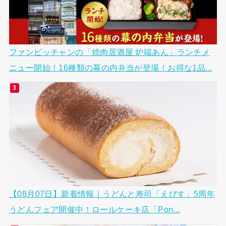
ファンビッチャンの「焼肉居酒屋 炉端あん」ランチメ
ニュー開始！16種類の幕の内弁当が登場！お得な1品...
【08月07日】新着情報｜うどんと寿司「えびす」5周年
うどんフェア開催中！ロールケーキ店「Pon...