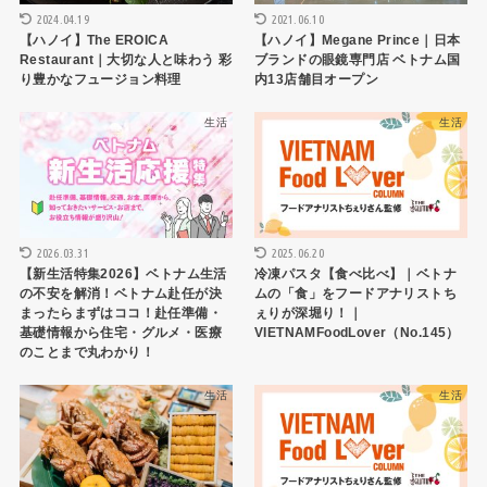
2024.04.19
2021.06.10
【ハノイ】The EROICA
【ハノイ】Megane Prince｜日本
Restaurant｜大切な人と味わう 彩
ブランドの眼鏡専門店 ベトナム国
り豊かなフュージョン料理
内13店舗目オープン
生活
生活
2026.03.31
2025.06.20
【新生活特集2026】ベトナム生活
冷凍パスタ【食べ比べ】｜ベトナ
の不安を解消！ベトナム赴任が決
ムの「食」をフードアナリストち
まったらまずはココ！赴任準備・
ぇりが深堀り！｜
基礎情報から住宅・グルメ・医療
VIETNAMFoodLover（No.145）
のことまで丸わかり！
生活
生活