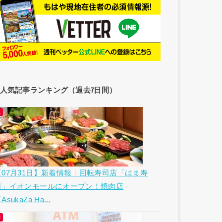
人気記事ランキング（過去7日間）
【07月31日】新着情報｜回転寿司店「はま寿
司」イオンモールにオープン！焼肉店
AsukaZa Ha...