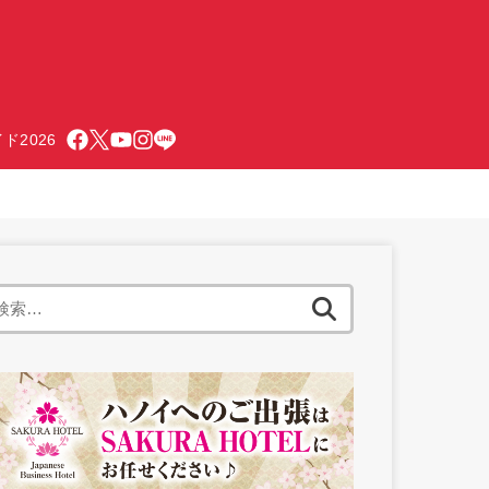
ド2026
検
索: