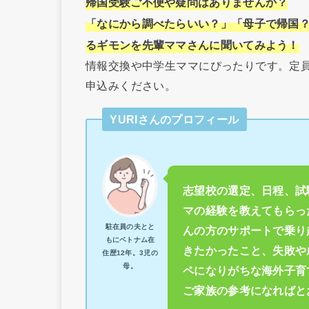
帰国受験ご不便や疑問はありませんか？
「なにから調べたらいい？」「母子で帰国
るギモンを先輩ママさんに聞いてみよう！
情報交換や中学生ママにぴったりです。定
申込みください。
YURIさんのプロフィール
志望校の選定、日程、試
マの経験を教えてもらっ
駐在員の夫とと
んの方のサポートで乗り
もにベトナム在
きたかったこと、失敗や
住歴12年。3児の
母。
ペになりがちな海外子育
ご家族の参考になればと