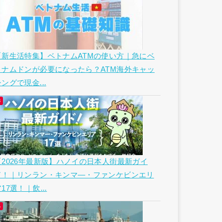
【新生活特集】ベトナムATMの使い方｜急にベ
トナムドンが必要になったら？ATM海外キャッ
ングで現金...
【2026年最新版】ハノイの日本人街最新ガイ
ド！｜リンラン・キンマ―・ファンケビンエリ
17選！｜飲...