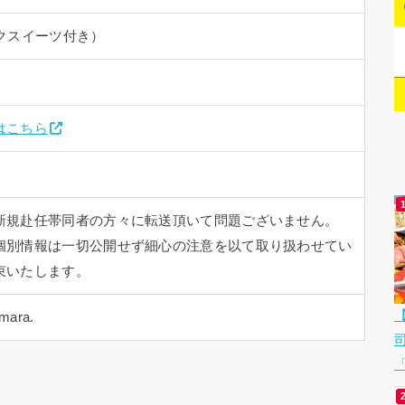
クスイーツ付き）
はこちら
新規赴任帯同者の方々に転送頂いて問題ございません。
個別情報は一切公開せず細心の注意を以て取り扱わせてい
束いたします。
ara.
「