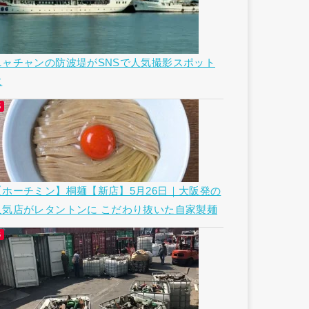
ニャチャンの防波堤がSNSで人気撮影スポット
に
【ホーチミン】桐麺【新店】5月26日｜大阪発の
人気店がレタントンに こだわり抜いた自家製麺