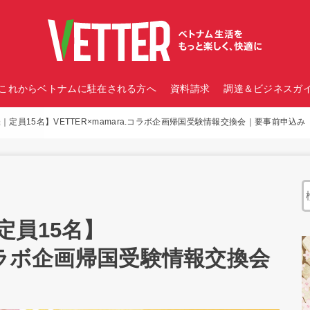
これからベトナムに駐在される方へ
資料請求
調達＆ビジネスガイ
定員15名】VETTER×mamara.コラボ企画帰国受験情報交換会｜要事前申込み
定員15名】
a.コラボ企画帰国受験情報交換会