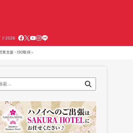
ド2026
業支援・ISO取得～
検
索: