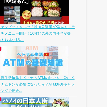
ファンビッチャンの「焼肉居酒屋 炉端あん」ラ
ンチメニュー開始！16種類の幕の内弁当が登
！お得な1品...
【新生活特集】ベトナムATMの使い方｜急にベ
トナムドンが必要になったら？ATM海外キャッ
ングで現金...