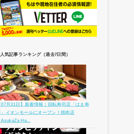
人気記事ランキング（過去7日間）
【07月31日】新着情報｜回転寿司店「はま寿
司」イオンモールにオープン！焼肉店
AsukaZa Ha...