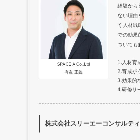
経験から
ない理由
く人材戦
での効果
ついても
1.人材
SPACE A Co.,Ltd
2.育成
有友 正義
3.効果
4.研修
株式会社スリーエーコンサルテ