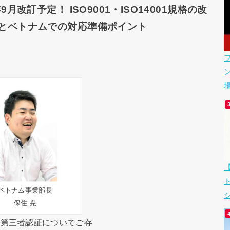
年9月改訂予定！ ISO9001・ISO14001規格の改
とベトナムでの対応準備ポイント
場
ベトナム事業部長
シ
保住 尭
1という第三者認証についてご存