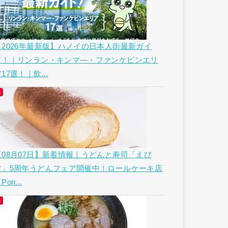
【2026年最新版】ハノイの日本人街最新ガイ
ド！｜リンラン・キンマ―・ファンケビンエリ
17選！｜飲...
【08月07日】新着情報｜うどんと寿司「えび
す」5周年うどんフェア開催中！ロールケーキ店
Pon...