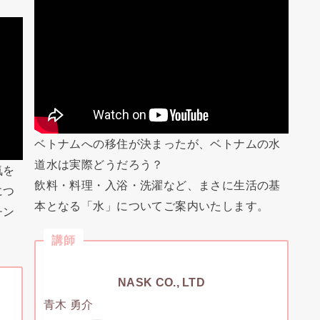
ベトナムへの移住が決まったが、ベトナムの水
道水は実際どうだろう？
気を
飲料・料理・入浴・洗濯など、まさに生活の基
につ
本となる「水」についてご案内いたします。
チン
講師
NASK CO., LTD
青木 勇介