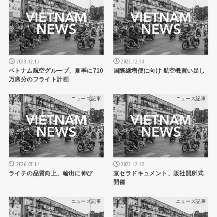
2023.12.12
2023.12.13
ベトナム航空グループ、夏季に710
国際線増便に向け 航空機買い足し
万席分のフライト計画
ニュース記事
ニュース記事
2023.12.12
2026.07.14
京セラドキュメント、販社開所式
ライチの品質向上、輸出に伸び
開催
ニュース記事
ニュース記事