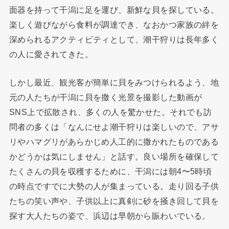
面器を持って干潟に足を運び、新鮮な貝を探している。
楽しく遊びながら食料が調達でき、なおかつ家族の絆を
深められるアクティビティとして、潮干狩りは長年多く
の人に愛されてきた。
しかし最近、観光客が簡単に貝をみつけられるよう、地
元の人たちが干潟に貝を撒く光景を撮影した動画が
SNS上で拡散され、多くの人を驚かせた。それでも訪
問者の多くは「なんにせよ潮干狩りは楽しいので、アサ
リやハマグリがあらかじめ人工的に撒かれたものである
かどうかは気にしません」と話す。良い場所を確保して
たくさんの貝を収穫するために、干潟には朝4〜5時頃
の時点ですでに大勢の人が集まっている。走り回る子供
たちの笑い声や、子供以上に真剣に砂を掻き回して貝を
探す大人たちの姿で、浜辺は早朝から賑わいでいる。