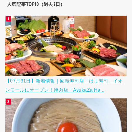
人気記事TOP10（過去7日）
【07月31日】新着情報｜回転寿司店「はま寿司」イオ
ンモールにオープン！焼肉店「AsukaZa Ha...