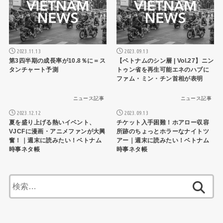
2023.11.13
2023.09.13
第3四半期の成長率が10.8％に＝ス
【ベトナムのシン層 | Vol.27】ニン
タンチャート予測
トゥン省を再生可能エネのハブに
ファム・ミン・チン首相が表明
ニュース記事
ニュース記事
2023.12.12
2023.09.13
夏を盛り上げる熱いイベント、
チケット入手困難！ホアロー収容
VJCFに漫画・アニメファンが大興
所跡のちょっとホラーなナイトツ
奮！｜週末に読みたい！ベトナム
アー｜週末に読みたい！ベトナム
時事ネタ帳
時事ネタ帳
検
索: