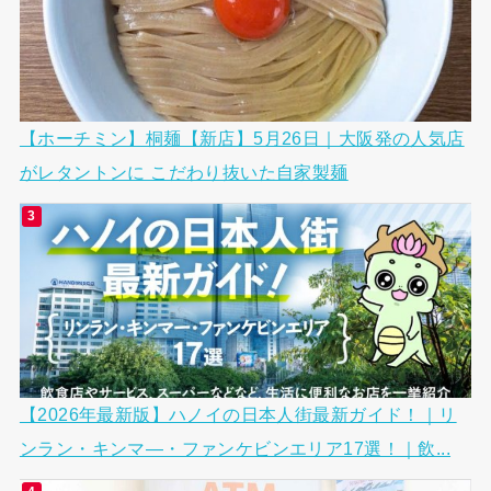
【ホーチミン】桐麺【新店】5月26日｜大阪発の人気店
がレタントンに こだわり抜いた自家製麺
【2026年最新版】ハノイの日本人街最新ガイド！｜リ
ンラン・キンマ―・ファンケビンエリア17選！｜飲...