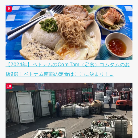
【2024年】ベトナムのCom Tam（定食）コムタムのお
店9選！ベトナム南部の定食はここに決まり！...