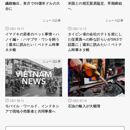
繊維輸出、単月で40億米ドルの大
米国との相互貿易協定、早期締結
台に
へ
ニュース記事
ニュース記事
2023.10.13
2023.12.12
イマドキの若者のペット事情＜ハ
タイビン省の会社のテトを前にし
ノイ編＞：ハヤブサ・ワシを飼う
た従業員への粋な計らいがSNSで
｜週末に読みたい！ベトナム時事
話題に｜週末に読みたい！ベトナ
ネタ帳
ム時事ネタ帳
ニュース記事
ニュース記事
2023.08.13
2026.03.30
モバイル・ワールド、インドネシ
石油の輸入が大幅増
アで現地小売業者と共同事業へ