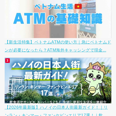
【新生活特集】ベトナムATMの使い方｜急にベトナムド
ンが必要になったら？ATM海外キャッシングで現金...
【2026年最新版】ハノイの日本人街最新ガイド！｜リ
ンラン・キンマ―・ファンケビンエリア17選！｜飲...