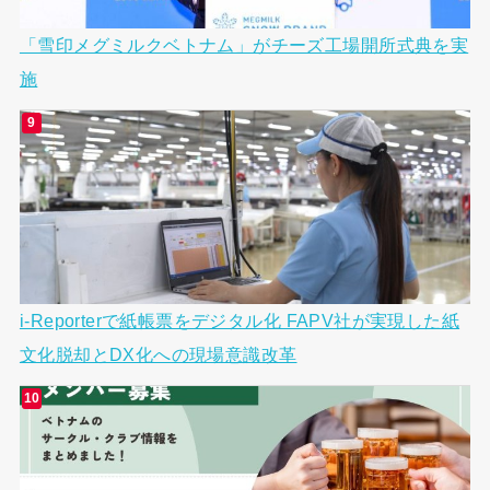
「雪印メグミルクベトナム」がチーズ工場開所式典を実
施
i-Reporterで紙帳票をデジタル化 FAPV社が実現した紙
文化脱却とDX化への現場意識改革