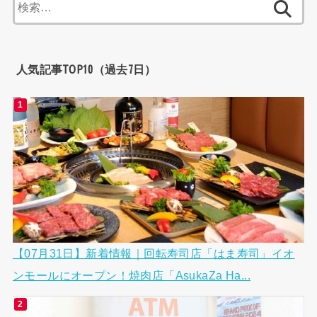
検
索:
人気記事TOP10（過去7日）
【07月31日】新着情報｜回転寿司店「はま寿司」イオ
ンモールにオープン！焼肉店「AsukaZa Ha...