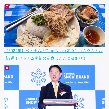
【2024年】ベトナムのCom Tam（定食）コムタムのお
店9選！ベトナム南部の定食はここに決まり！...