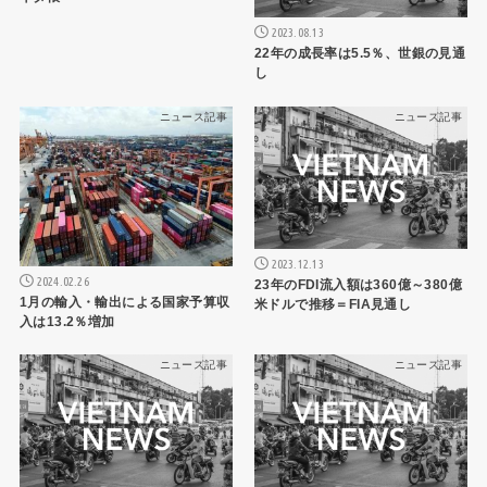
2023.08.13
22年の成長率は5.5％、世銀の見通
し
ニュース記事
ニュース記事
2023.12.13
2024.02.26
23年のFDI流入額は360億～380億
1月の輸入・輸出による国家予算収
米ドルで推移＝FIA見通し
入は13.2％増加
ニュース記事
ニュース記事