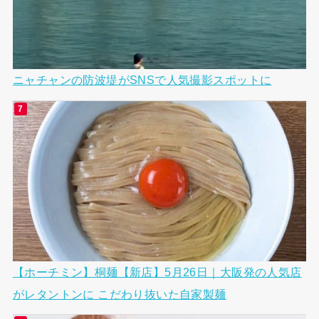
ニャチャンの防波堤がSNSで人気撮影スポットに
【ホーチミン】桐麺【新店】5月26日｜大阪発の人気店
がレタントンに こだわり抜いた自家製麺