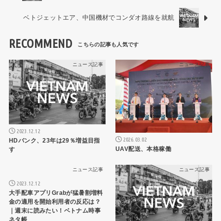
ベトジェットエア、中国機材でコンダオ路線を就航
RECOMMEND
ニュース記事
ニュース記事
2023.12.12
2026.03.02
HDバンク、23年は29％増益目指
UAV配送、本格稼働
す
ニュース記事
ニュース記事
2023.12.12
大手配車アプリGrabが猛暑割増料
金の適用を開始利用者の反応は？
｜週末に読みたい！ベトナム時事
ネタ帳