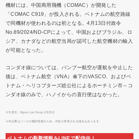
機材には、中国商用飛機（COMAC）が開発した
「COMAC C919」が投入される。ベトナムの航空路線
で同機材が使われるのは初となる。4月13日付政令
No.89/2024/ND-CPによって、中国およびブラジル、ロ
シア、カナダなどの航空当局が認可した航空機材の輸入
が可能となった。
コンダオ線については、バンブー航空が運航を中止した
後は、ベトナム航空（VNA）傘下のVASCO、およびベ
トナム・ヘリコプターズ総公社によるホーチミン市～コ
ンダオ線のみで、ハノイからの直行便はなかった。
※引用元：Nguoi Lao Dong 4月20日
※本記事はソースの翻訳情報のため、内容が変更される場合もあります。