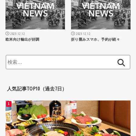
2023.12.12
2023.12.12
欧米向け輸出が好調
折り畳みスマホ、予約が続々
検
索:
人気記事TOP10（過去7日）