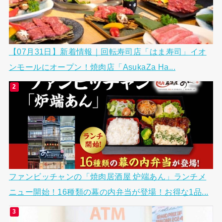
【07月31日】新着情報｜回転寿司店「はま寿司」イオ
ンモールにオープン！焼肉店「AsukaZa Ha...
ファンビッチャンの「焼肉居酒屋 炉端あん」ランチメ
ニュー開始！16種類の幕の内弁当が登場！お得な1品...