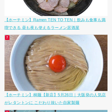
【ホーチミン】Ramen TEN TO TEN｜飲みも食事も満
喫できる 昼も夜も使えるラーメン居酒屋
【ホーチミン】桐麺【新店】5月26日｜大阪発の人気店
がレタントンに こだわり抜いた自家製麺