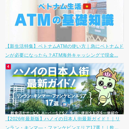
【新生活特集】ベトナムATMの使い方｜急にベトナムド
ンが必要になったら？ATM海外キャッシングで現金...
【2026年最新版】ハノイの日本人街最新ガイド！｜リ
ンラン・キンマ―・ファンケビンエリア17選！｜飲...