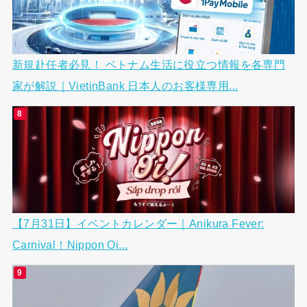
新規赴任者必見！ ベトナム生活に役立つ情報を各専門
家が解説｜VietinBank 日本人のお客様専用...
【7月31日】イベントカレンダー｜Anikura Fever:
Carnival！Nippon Oi...