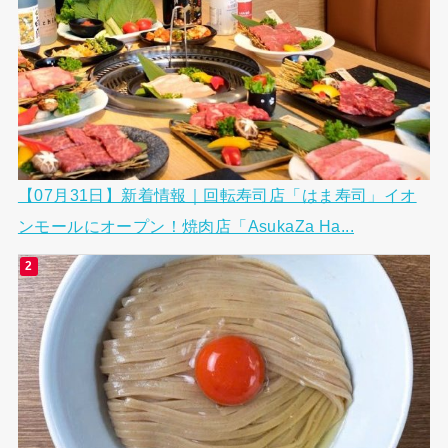
【07月31日】新着情報｜回転寿司店「はま寿司」イオ
ンモールにオープン！焼肉店「AsukaZa Ha...