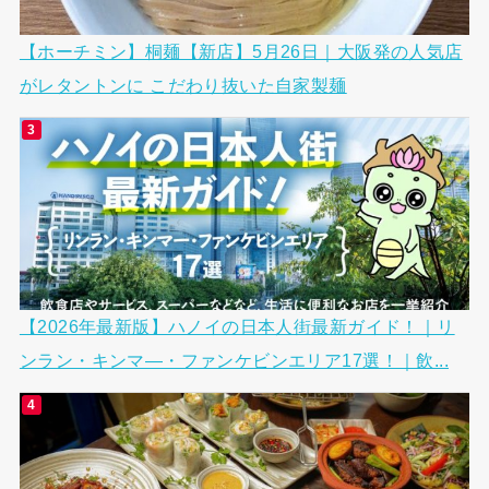
【ホーチミン】桐麺【新店】5月26日｜大阪発の人気店
がレタントンに こだわり抜いた自家製麺
【2026年最新版】ハノイの日本人街最新ガイド！｜リ
ンラン・キンマ―・ファンケビンエリア17選！｜飲...