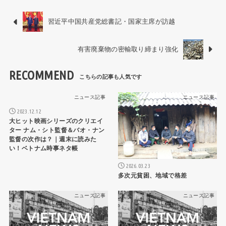
習近平中国共産党総書記・国家主席が訪越
有害廃棄物の密輸取り締まり強化
RECOMMEND
ニュース記事
ニュース記事
2023.12.12
大ヒット映画シリーズのクリエイ
ター ナム・シト監督＆バオ・ナン
監督の次作は？｜週末に読みた
い！ベトナム時事ネタ帳
2026.03.23
多次元貧困、地域で格差
ニュース記事
ニュース記事