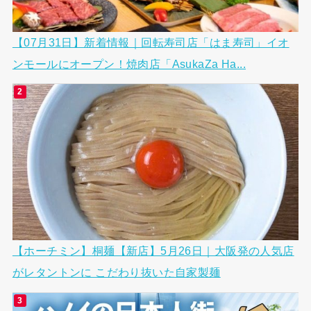
【07月31日】新着情報｜回転寿司店「はま寿司」イオ
ンモールにオープン！焼肉店「AsukaZa Ha...
【ホーチミン】桐麺【新店】5月26日｜大阪発の人気店
がレタントンに こだわり抜いた自家製麺