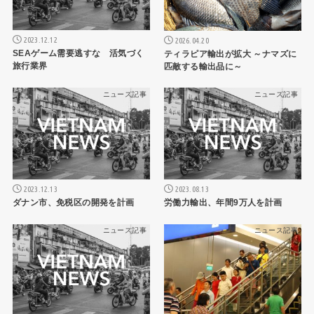
2023.12.12
2026.04.20
SEAゲーム需要逃すな 活気づく
ティラピア輸出が拡大 ～ナマズに
旅行業界
匹敵する輸出品に～
ニュース記事
ニュース記事
2023.12.13
2023.08.13
ダナン市、免税区の開発を計画
労働力輸出、年間9万人を計画
ニュース記事
ニュース記事