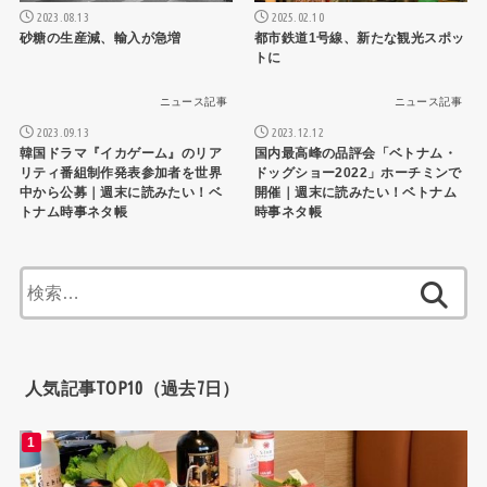
2023.08.13
2025.02.10
砂糖の生産減、輸入が急増
都市鉄道1号線、新たな観光スポッ
トに
ニュース記事
ニュース記事
2023.09.13
2023.12.12
韓国ドラマ『イカゲーム』のリア
国内最高峰の品評会「ベトナム・
リティ番組制作発表参加者を世界
ドッグショー2022」ホーチミンで
中から公募｜週末に読みたい！ベ
開催｜週末に読みたい！ベトナム
トナム時事ネタ帳
時事ネタ帳
検
索:
人気記事TOP10（過去7日）