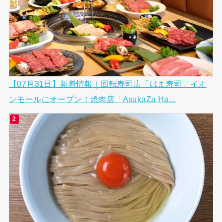
【07月31日】新着情報｜回転寿司店「はま寿司」イオ
ンモールにオープン！焼肉店「AsukaZa Ha...