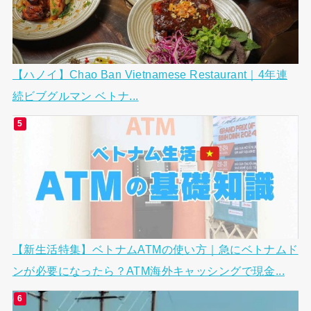
【ハノイ】Chao Ban Vietnamese Restaurant｜4年連
続ビブグルマン ベトナ...
【新生活特集】ベトナムATMの使い方｜急にベトナムド
ンが必要になったら？ATM海外キャッシングで現金...