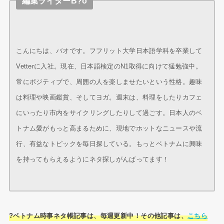
編集ライターB?o
こんにちは、バオです。フフリット大学日本語学科を卒業して
Vetterに入社。現在、日本語検定のN1取得に向けて猛勉強中。
常にポジティブで、周囲の人を楽しませたいという性格。趣味
は料理や映画鑑賞、そしてヨガ。週末は、料理をしたりカフェ
にいったり市内をサイクリングしたりして過ごす。日本人のベ
トナム愛がもっと高まるために、現地でホットなニュースや流
行、有益なトピックを毎日探している。もっとベトナムに興味
を持ってもらえるようにネタ探しがんばってます！
?ベトナム時事ネタ帳記事は、毎週更新中！その他記事は、
こちら