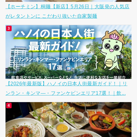
【ホーチミン】桐麺【新店】5月26日｜大阪発の人気店
がレタントンに こだわり抜いた自家製麺
【2026年最新版】ハノイの日本人街最新ガイド！｜リ
ンラン・キンマ―・ファンケビンエリア17選！｜飲...