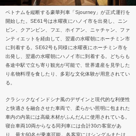
ベトナムを縦断する豪華列車「Sjourney」が正式運行を
開始した。SE61号は水曜夜にハノイ市を出発し、ニン
ビン、クアンビン、フエ、ホイアン、ニャチャン、ファ
ンティエットを経由して、翌週の水曜朝にホーチミン市
に到着する。SE62号も同様に水曜夜にホーチミン市を
出発し、翌週の水曜朝にハノイ市に到着する。どちらも
各途中駅で立ち寄り観光が可能で、世界遺産を見学した
り名物料理を食したり、多彩な文化体験が用意されてい
る。
クラシックなインドシナ風のデザインと現代的な利便性
と快適さを融合させた車両で、柔らかい照明に包まれた
車内の内装には高級木材がふんだんに使用されている。
寝台車両10両からなる同列車には合計30の客室があ
り、最大60名が乗車可能。各客室にはシングルまたは