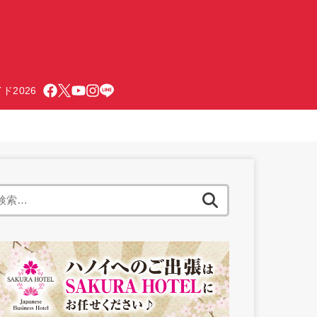
ド2026
検
索: