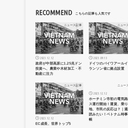
RECOMMEND
ニュース記事
ニュー
2023.12.12
2023.09.13
政府が中部高原に1.25兆ドン
ドイツのバイワアールイ
投資へ、農業や木材加工・不
ランソン省に拠点設置
動産に注力
ニュース記事
ニュー
2023.12.12
ホーチミン市初の電気路
ス運行開始！運賃、乗り
地、市民の反応は？｜週
読みたい！ベトナム時事
2023.12.12
帳
EC成長、世界トップ5