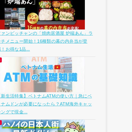
ファンビッチャンの「焼肉居酒屋 炉端あん」ラ
ンチメニュー開始！16種類の幕の内弁当が登
！お得な1品...
【新生活特集】ベトナムATMの使い方｜急にベ
トナムドンが必要になったら？ATM海外キャッ
ングで現金...