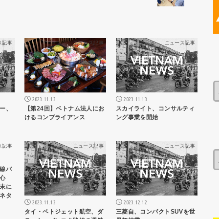
ス記事
ニュース記事
ニュース記事
2023.11.13
2023.11.13
【第24回】ベトナム法人にお
ー、
スカイライト、コンサルティ
けるコンプライアンス
ング事業を開始
ス記事
ニュース記事
ニュース記事
線バ
心
末に
ネタ
2023.11.13
2023.12.12
タイ・ベトジェット航空、ダ
三菱自、コンパクトSUVを世