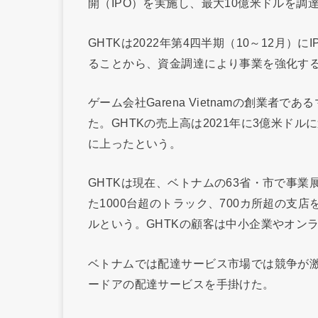
開（IPO）を実施し、最大10億米ドルを調
GHTKは2022年第4四半期（10～12月
ることから、資金調達により事業を強化す
ゲーム会社Garena Vietnamの創業者で
た。GHTKの売上高は2021年に3億米ドル
に上ったという。
GHTKは現在、ベトナムの63省・市で事業
た1000台超のトラック、700カ所超の支
ルという。GHTKの顧客は中小企業やオン
ベトナムでは配達サービス市場では競争が激
ードアの配達サービスを手掛けた。