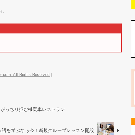
す。
r.com. All Rights Reserved.]
をがっちり掴む機関車レストラン
ベトナム語を学ぶなら今！新規グループレッスン開設