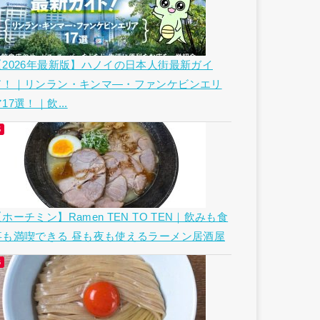
【2026年最新版】ハノイの日本人街最新ガイ
ド！｜リンラン・キンマ―・ファンケビンエリ
17選！｜飲...
ホーチミン】Ramen TEN TO TEN｜飲みも食
事も満喫できる 昼も夜も使えるラーメン居酒屋