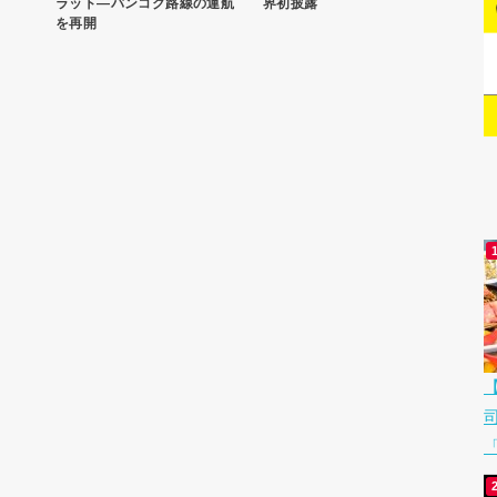
ラット―バンコク路線の運航
界初披露
を再開
「