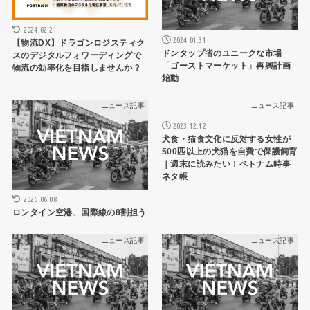
2024.02.21
2024.01.31
【物流DX】ドラゴンロジスティク
ドンタップ省のユニークな市場
スのデジタルフォワーディングで
「ゴーストマーケット」再興計画
物流の効率化を目指しませんか？
始動
ニュース記事
ニュース記事
2023.12.12
犬食・猫食文化に反対する女性が
500匹以上の犬猫を自費で保護飼育
｜週末に読みたい！ベトナム時事
ネタ帳
2026.06.08
ロンタイン空港、国際線の8割担う
ニュース記事
ニュース記事