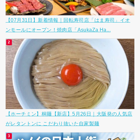
【07月31日】新着情報｜回転寿司店「はま寿司」イオ
ンモールにオープン！焼肉店「AsukaZa Ha...
【ホーチミン】桐麺【新店】5月26日｜大阪発の人気店
がレタントンに こだわり抜いた自家製麺