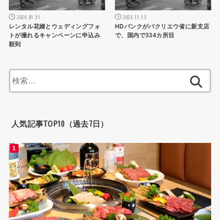
2024.01.31
2023.11.13
レンタル花婿とウェディングフォ
HDバンクがバクリエウ省に新支店
トが撮れるキャンペーンに申込み
で、国内で334カ所目
殺到
検
索:
人気記事TOP10（過去7日）