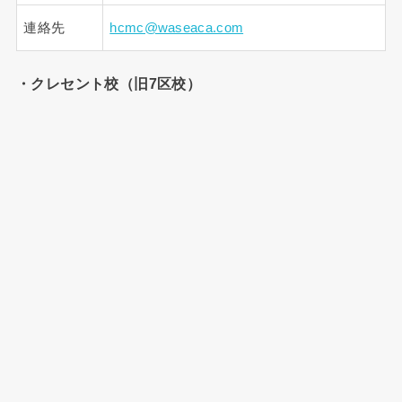
連絡先
hcmc@waseaca.com
・クレセント校（旧7区校）