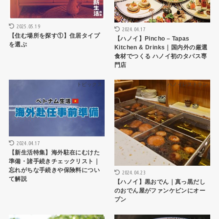
2025.05.19
2024.04.17
【住む場所を探す①】住居タイプ
【ハノイ】Pincho – Tapas
を選ぶ
Kitchen & Drinks｜国内外の厳選
食材でつくる ハノイ初のタパス専
門店
トピックス
ハノイレストラン
2024.04.17
【新生活特集】海外駐在にむけた
準備・諸手続きチェックリスト｜
忘れがちな手続きや保険料につい
2024.04.23
て解説
【ハノイ】黒おでん｜真っ黒だし
のおでん屋がファンケビンにオー
プン