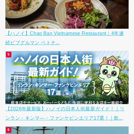
【ハノイ】Chao Ban Vietnamese Restaurant｜4年連
続ビブグルマン ベトナ...
【2026年最新版】ハノイの日本人街最新ガイド！｜リ
ンラン・キンマ―・ファンケビンエリア17選！｜飲...