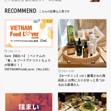
RECOMMEND
生活
ショップ・お店
2025.12.11
Sate【味比べ】｜ベトナムの
「食」をフードアナリストちぇり
が深堀り！｜
VIETNAMFoodLover（No.182）
2024.10.08
【ホーチミン】coi｜厳選された商
品並ぶ お気に入りがきっと見つか
るお土産屋さん
住まい（不動産・住居サービス）
ハノイレストラン