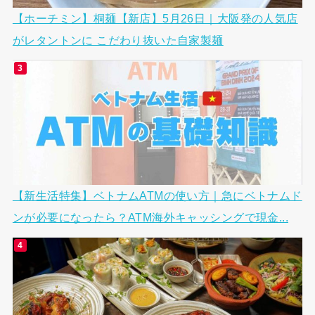
【ホーチミン】桐麺【新店】5月26日｜大阪発の人気店
がレタントンに こだわり抜いた自家製麺
【新生活特集】ベトナムATMの使い方｜急にベトナムド
ンが必要になったら？ATM海外キャッシングで現金...