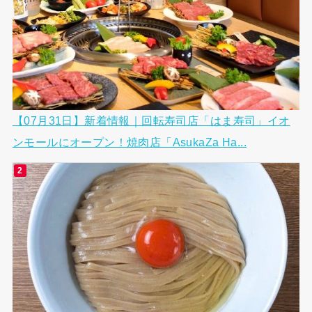
【07月31日】新着情報｜回転寿司店「はま寿司」イオ
ンモールにオープン！焼肉店「AsukaZa Ha...