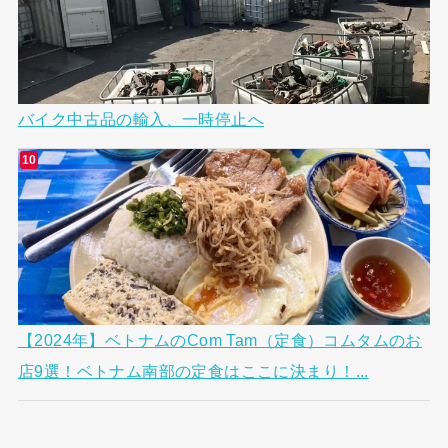
バイク中古品の輸入、一時停止へ
【2024年】ベトナムのCom Tam（定食）コムタムのお
店9選！ベトナム南部の定食はここに決まり！...