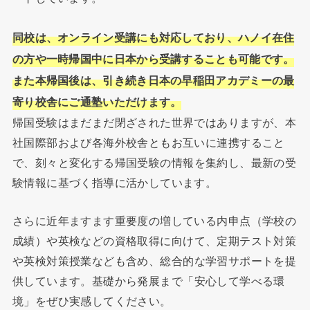
同校は、オンライン受講にも対応しており、
ハノイ在住
の方や一時帰国中に日本から受講することも可能です。
また本帰国後は、引き続き日本の早稲田アカデミーの最
寄り校舎にご通塾いただけます。
帰国受験はまだまだ閉ざされた世界ではありますが、
本
社国際部および各海外校舎ともお互いに連携すること
で、
刻々と変化する帰国受験の情報を集約し、
最新の受
験情報に基づく指導に活かしています。
さらに近年ますます重要度の増している内申点（学校の
成績）
や英検などの資格取得に向けて、
定期テスト対策
や英検対策授業なども含め、
総合的な学習サポートを提
供しています。基礎から発展まで「
安心して学べる環
境」をぜひ実感してください。