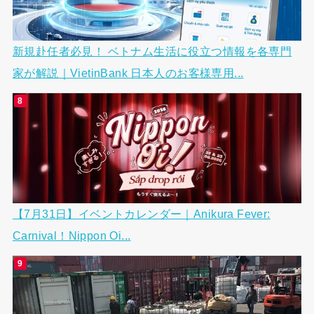
新規赴任者必見！ ベトナム生活に役立つ情報を各専門
家が解説｜VietinBank 日本人のお客様専用...
【7月31日】イベントカレンダー｜Anikura Fever:
Carnival！Nippon Oi...