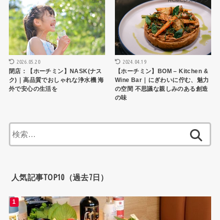
生活
HCMCレストラン
2026.05.20
2024.04.19
閉店：【ホーチミン】NASK(ナス
【ホーチミン】BOM – Kitchen &
ク)｜高品質でおしゃれな浄水機 海
Wine Bar｜にぎわいに佇む、魅力
外で安心の生活を
の空間 不思議な親しみのある創造
の味
検
索:
人気記事TOP10（過去7日）