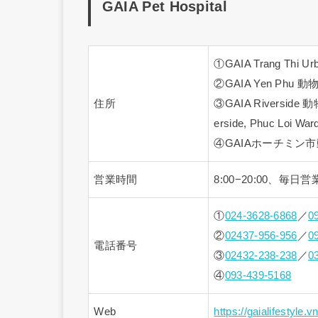
GAIA Pet Hospital
①GAIA Trang Thi Urb
②GAIA Yen Phu 動物病
住所
③GAIA Riverside 動
erside, Phuc Loi War
④GAIAホーチミン市動物病院
営業時間
8:00−20:00、毎
①
024-3628-6868
／
0
②
02437-956-956
／
0
電話番号
③
02432-238-238
／
0
④
093-439-5168
Web
https://gaialifestyle.vn