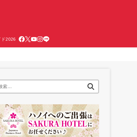
ド2026
検
索: