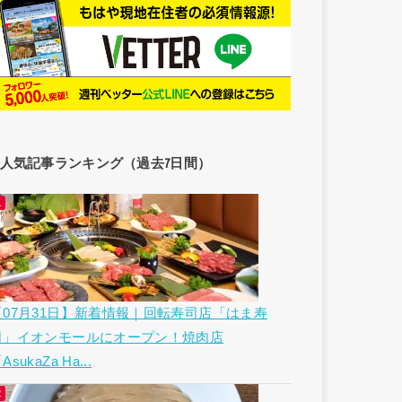
人気記事ランキング（過去7日間）
【07月31日】新着情報｜回転寿司店「はま寿
司」イオンモールにオープン！焼肉店
AsukaZa Ha...