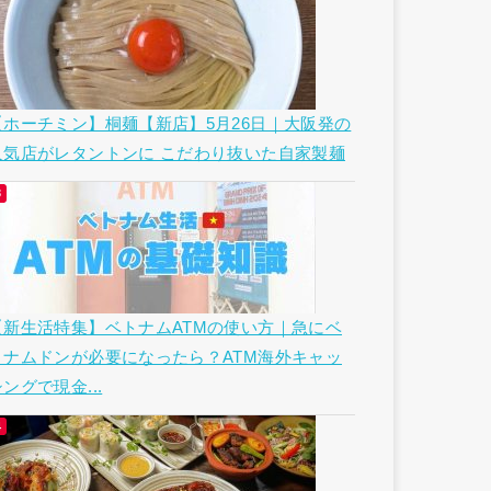
【ホーチミン】桐麺【新店】5月26日｜大阪発の
人気店がレタントンに こだわり抜いた自家製麺
【新生活特集】ベトナムATMの使い方｜急にベ
トナムドンが必要になったら？ATM海外キャッ
ングで現金...