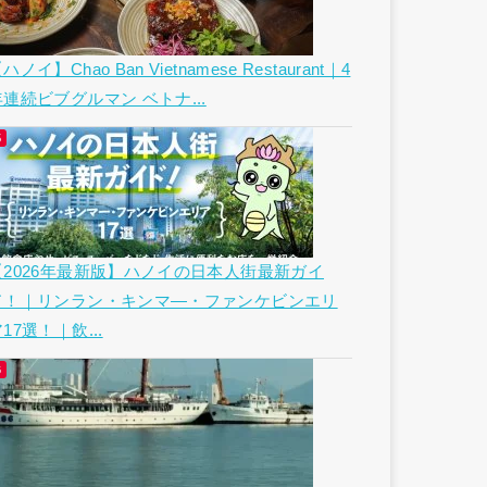
ハノイ】Chao Ban Vietnamese Restaurant｜4
年連続ビブグルマン ベトナ...
【2026年最新版】ハノイの日本人街最新ガイ
ド！｜リンラン・キンマ―・ファンケビンエリ
17選！｜飲...