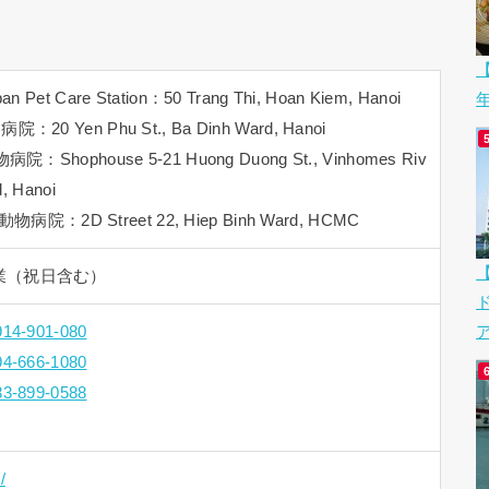
【
an Pet Care Station：50 Trang Thi, Hoan Kiem, Hanoi
院：20 Yen Phu St., Ba Dinh Ward, Hanoi
物病院：Shophouse 5-21 Huong Duong St., Vinhomes Riv
d, Hanoi
：2D Street 22, Hiep Binh Ward, HCMC
日営業（祝日含む）
914-901-080
ア
94-666-1080
33-899-0588
/