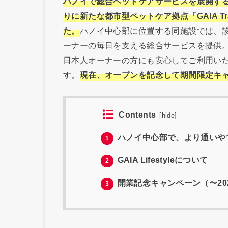
ハノイで総合ペットケアサービスを展開する「GAI
りに新たな都市型ペットケア拠点「GAIA Trang 
た。
ハノイ中心部に位置する同施設では、
ーナーの毎日を支える総合サービスを提供
日本人オーナーの方にも安心してご利用い
す。
現在、オープンを記念して期間限定キ
Contents
[
hide
]
ハノイ中心部で、より通いや
1
GAIA Lifestyleについて
2
開業記念キャンペーン（〜202
3