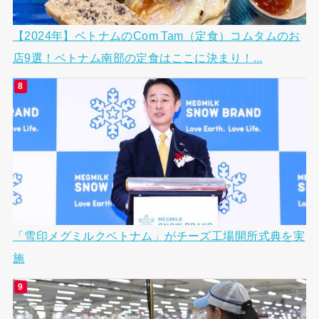
【2024年】ベトナムのCom Tam（定食）コムタムのお
店9選！ベトナム南部の定食はここに決まり！...
「雪印メグミルクベトナム」がチーズ工場開所式典を実
施