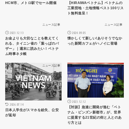
HCM市、メトロ駅でセール開催
【HIRAIWAベトナム】ベトナムの
工業団地・土地情報ベスト100リス
ト無料進呈！
ニュース記事
ニュース記事
2023.12.13
2024.09.05
お金よりも大切なことを教えてく
懐かしくて新しい!ありそうでなか
れる、タイニン省の「葉っぱのバ
った新聞カフェがハノイに登場
ザー」｜週末に読みたい！ベトナ
ム時事ネタ帳
ニュース記事
ニュース記事
2023.12.12
2026.07.14
【対談】急速に開発が進む「ベト
日本人学生がスマホを紛失、公安
ナム・ビンズン新都市」が、世界
が返却
に提案する21世紀の街と人とのあ
り方とは