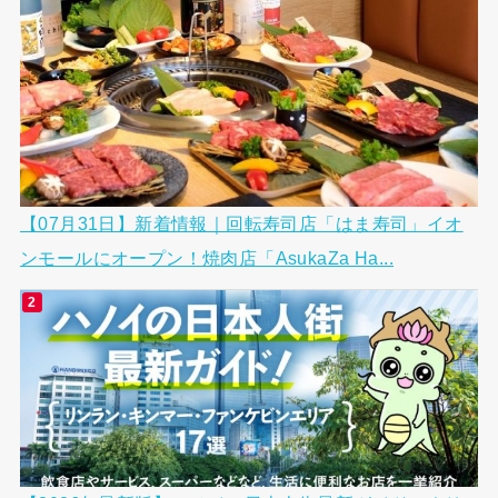
【07月31日】新着情報｜回転寿司店「はま寿司」イオ
ンモールにオープン！焼肉店「AsukaZa Ha...