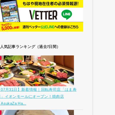
人気記事ランキング（過去7日間）
【07月31日】新着情報｜回転寿司店「はま寿
司」イオンモールにオープン！焼肉店
AsukaZa Ha...