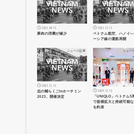
2023.09.13
2023.12.13
豚肉の消費が減少
ベトナム航空、ハノイ―
ーシア線の運航再開
ニュース記事
ニュー
2023.12.12
2024.12.16
志の輔らくごinホーチミン
「UNIQLO」ベトナム5
2023、開催決定
で規模拡大と持続可能な
を約束