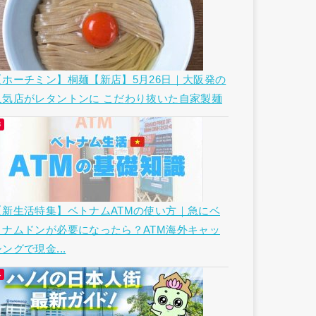
【ホーチミン】桐麺【新店】5月26日｜大阪発の
人気店がレタントンに こだわり抜いた自家製麺
【新生活特集】ベトナムATMの使い方｜急にベ
トナムドンが必要になったら？ATM海外キャッ
ングで現金...