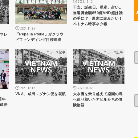
2023.12.12
干支、誕生日、星座、占い…
当選賞金額850億VND超は誰
の手に!?｜週末に読みたい！
ベトナム時事ネタ帳
2024.11.25
「Pepe la Poule」がクラウ
マレ
ドファンディング目標達成
ス記事
ニュース記事
ニュース記事
2023.12.12
2026.06.02
VNA、成田～ダナン便を就航
大水害を乗り越えて楽園の島
周年
へ辿り着いたアヒルたちの冒
成長
険物語