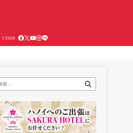
ド2026
検
索: