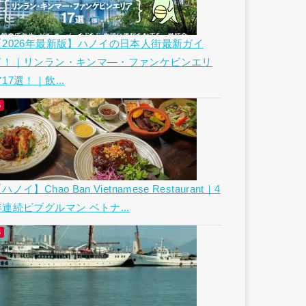
【2026年最新版】ハノイの日本人街最新ガイ
ド！｜リンラン・キンマ―・ファンケビンエリ
17選！｜飲...
ハノイ】Chao Ban Vietnamese Restaurant｜4
年連続ビブグルマン ベトナ...