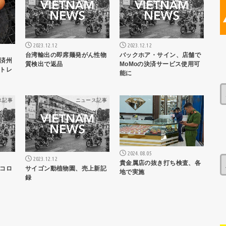
2023.12.12
2023.12.12
台湾輸出の即席麺発がん性物
バックホア・サイン、店舗で
済州
質検出で返品
MoMoの決済サービス使用可
トレ
能に
ス記事
ニュース記事
ニュース記事
2024.08.05
2023.12.12
貴金属店の抜き打ち検査、各
コロ
サイゴン動植物園、売上新記
地で実施
録