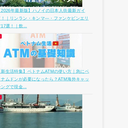
【2026年最新版】ハノイの日本人街最新ガイ
ド！｜リンラン・キンマ―・ファンケビンエリ
17選！｜飲...
【新生活特集】ベトナムATMの使い方｜急にベ
トナムドンが必要になったら？ATM海外キャッ
ングで現金...