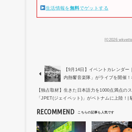
生活情報を
無料
でゲットする
[©2026 wkvette
【9月14日】イベントカレンダ
内熱饗音楽隊」がライブを開催！
【独占取材】生きた日本語力を1000点満点の
「JPET(ジェイペット)」がベトナムに上陸！|
RECOMMEND
ニュース記事
ニュー