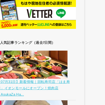
人気記事ランキング（過去7日間）
【07月31日】新着情報｜回転寿司店「はま寿
司」イオンモールにオープン！焼肉店
AsukaZa Ha...