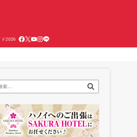
ド2026
検
索: