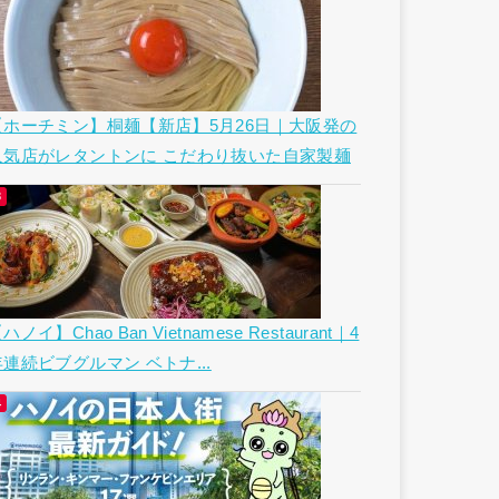
【ホーチミン】桐麺【新店】5月26日｜大阪発の
人気店がレタントンに こだわり抜いた自家製麺
ハノイ】Chao Ban Vietnamese Restaurant｜4
年連続ビブグルマン ベトナ...