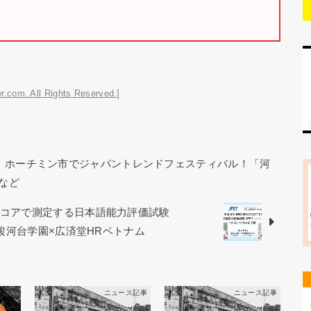
r.com. All Rights Reserved.]
ー｜ホーチミン市でジャパントレンドフェスティバル！「河
など
スコアで測定する日本語能力評価試験
 駿河台学園×広済堂HRベトナム
ス記事
ニュース記事
ニュース記事