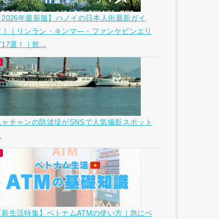
【2026年最新版】ハノイの日本人街最新ガイ
ド！｜リンラン・キンマ―・ファンケビンエリ
17選！｜飲...
ニャチャンの防波堤がSNSで人気撮影スポット
に
【新生活特集】ベトナムATMの使い方｜急にベ