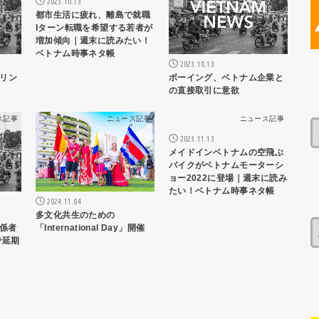
2023.10.13
都市生活に疲れ、離島で就職
Iターン転職を希望する若者が
増加傾向｜週末に読みたい！
ベトナム時事ネタ帳
2023.10.13
リン
ボーイング、ベトナム企業と
の直接取引に意欲
ス記事
ニュース記事
ニュース記事
2023.11.13
メイドインベトナムの空飛ぶ
バイクがベトナムモーターシ
ョー2022に登場｜週末に読み
たい！ベトナム時事ネタ帳
2024.11.04
多文化共生のための
「International Day」開催
関係者
で延期