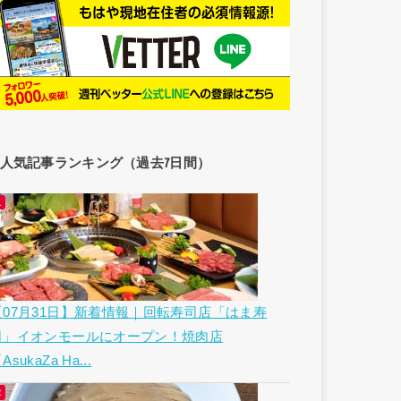
人気記事ランキング（過去7日間）
【07月31日】新着情報｜回転寿司店「はま寿
司」イオンモールにオープン！焼肉店
AsukaZa Ha...