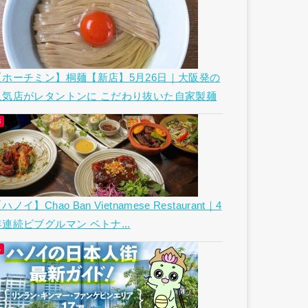
【ホーチミン】桐麺【新店】5月26日｜大阪発の
人気店がレタントンに こだわり抜いた自家製麺
ハノイ】Chao Ban Vietnamese Restaurant｜4
年連続ビブグルマン ベトナ...