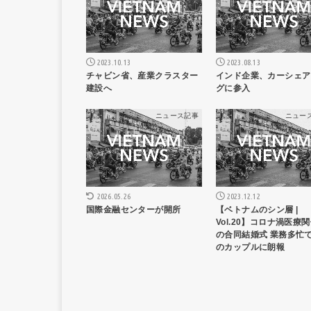
2023.10.13
2023.08.13
チャビン省、産業クラスター
インド企業、カーシェア
建設へ
グに参入
ニュース記事
ニュー
2023.12.12
2026.05.26
【ベトナムのシン層 |
国際金融センターが開所
Vol.20】コロナ渦医療
の合同結婚式 業務多忙
のカップルに朗報