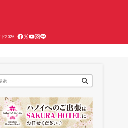
ド2026
検
索: