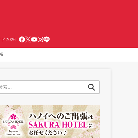
ド2026
帳
検
索: