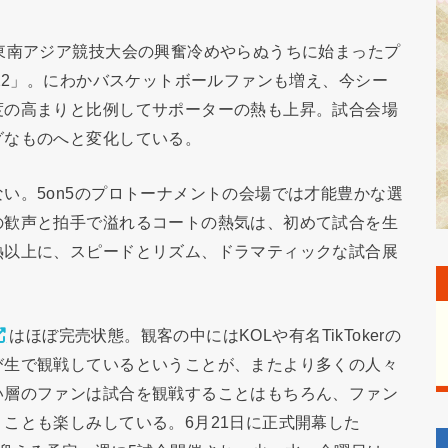
東南アジア競技大会の興奮冷めやらぬうちに始まったプ
022」。にわかバスケットボールファンも増え、今シー
度の高まりと比例してサポーターの熱も上昇。試合会場
グなものへと変化している。
い。5on5のプロトーナメントの会場では才能豊かな選
の歓声と拍手で溢れるコートの熱気は、初めて試合を生
熱以上に、スピードとリズム、ドラマティックな試合展
はほぼ完売状態。観客の中にはKOLや有名TikTokerの
び生で観戦しているということが、またより多くの人々
い層のファンは試合を観戦することはもちろん、ファン
ことも楽しみしている。6月21日に正式開幕した