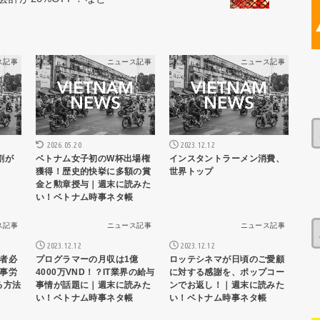
ス記事
ニュース記事
ニュース記事
2026.05.20
2023.12.12
割が
ベトナム女子初のW杯出場権
インスタントラーメン消費、
獲得！歴史的快挙に多額の賞
世界トップ
金と勲章授与｜週末に読みた
い！ベトナム時事ネタ帳
ス記事
ニュース記事
ニュース記事
2023.12.12
2023.12.12
者必
プログラマーの月収は1億
ロッテシネマが日頃のご愛顧
事労
4000万VND！？IT業界の給与
に対する感謝を、ポップコー
る方法
事情が話題に｜週末に読みた
ンでお返し！｜週末に読みた
い！ベトナム時事ネタ帳
い！ベトナム時事ネタ帳