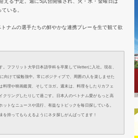
了を迎える予定。週に5試合開催され、火・水・金曜日は
なっている。
ベトナムの選手たちの鮮やかな連携プレーを生で観て欲
。フフリット大学日本語学科を卒業してVetterに入社。現在、
得に向けて猛勉強中。常にポジティブで、周囲の人を楽しませた
は料理や映画鑑賞、そしてヨガ。週末は、料理をしたりカフェ
イクリングしたりして過ごす。日本人のベトナム愛がもっと高
ホットなニュースや流行、有益なトピックを毎日探している。
味を持ってもらえるようにネタ探しがんばってます！