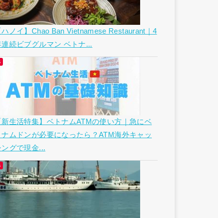
ハノイ】Chao Ban Vietnamese Restaurant｜4
年連続ビブグルマン ベトナ...
【新生活特集】ベトナムATMの使い方｜急にベ
トナムドンが必要になったら？ATM海外キャッ
ングで現金...