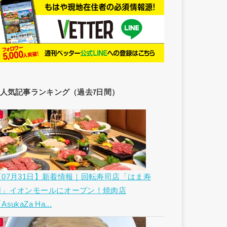
人気記事ランキング（過去7日間）
【07月31日】新着情報｜回転寿司店「はま寿
司」イオンモールにオープン！焼肉店
AsukaZa Ha...