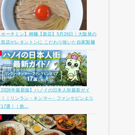
【ホーチミン】桐麺【新店】5月26日｜大阪発の
人気店がレタントンに こだわり抜いた自家製麺
【2026年最新版】ハノイの日本人街最新ガイ
ド！｜リンラン・キンマ―・ファンケビンエリ
17選！｜飲...