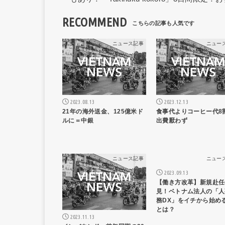
RECOMMEND
ニュース記事
ニュー
2023.08.13
2023.12.13
21年の海外送金、125億米ド
食事代よりコーヒー代8
ルに＝中銀
出費厭わず
ニュース記事
ニュー
2023.09.13
【働き方改革】新規赴任
見！ベトナム法人の「人
務DX」をイチから始め
とは？
2023.11.13