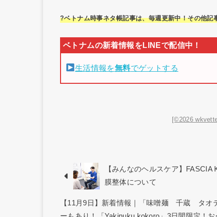
?ベトナム時事ネタ帳記事は、毎週更新中！その他記
生活情報を
無料
でゲットする
[©2026 wkvette
【みんなのヘルスケア】FASCIA 
膜整体について
【11月9日】新着情報｜「味噌麺 千蔵 タ
ーもあり！「Yakinuku kokoro」3日間限定！