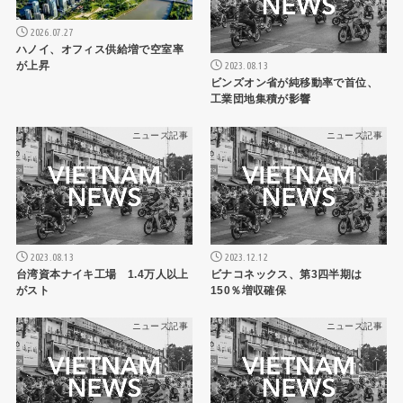
2026.07.27
ハノイ、オフィス供給増で空室率
が上昇
2023.08.13
ビンズオン省が純移動率で首位、
工業団地集積が影響
ニュース記事
ニュース記事
2023.08.13
2023.12.12
台湾資本ナイキ工場 1.4万人以上
ビナコネックス、第3四半期は
がスト
150％増収確保
ニュース記事
ニュース記事