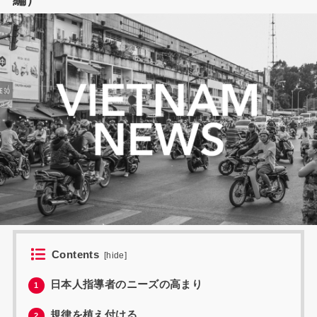
Contents
[
hide
]
日本人指導者のニーズの高まり
1
規律を植え付ける
2