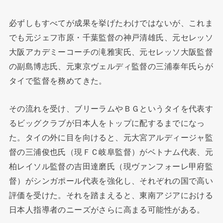
必ずしもすべてが成果を挙げたわけではないが、これま
でも元ジェフ市原・千葉監督の神戸清雄氏、元セレッソ
大阪アカデミーコーチの滝雅実氏、元セレッソ大阪監督
の副島博志氏、元東京ヴェルディ監督の三浦泰年氏らが
タイで監督を務めてきた。
その流れを受け、ブリーラムやＢＧというタイを代表す
るビッグクラブが日本人をトップに配するまでになっ
た。タイの外に目を向けると、元大宮アルディージャ監
督の三浦俊也氏（現ＦＣ岐阜監督）がベトナム代表、元
柏レイソル監督の吉田達磨氏（現ヴァンフォーレ甲府監
督）がシンガポール代表を強化し、それぞれの国で高い
評価を受けた。それを踏まえると、東南アジアにおける
日本人指導者のニーズがさらに高まる可能性がある。