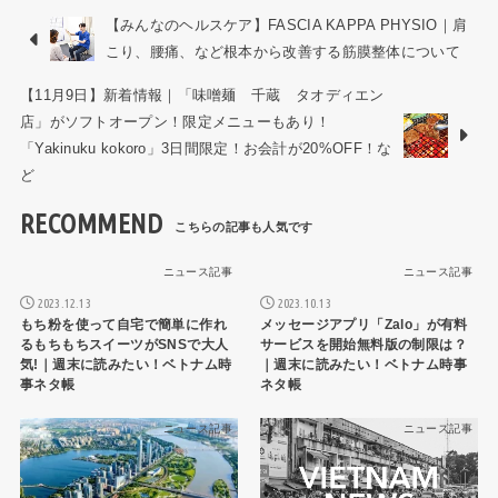
【みんなのヘルスケア】FASCIA KAPPA PHYSIO｜肩
こり、腰痛、など根本から改善する筋膜整体について
【11月9日】新着情報｜「味噌麺 千蔵 タオディエン
店」がソフトオープン！限定メニューもあり！
「Yakinuku kokoro」3日間限定！お会計が20%OFF！な
ど
RECOMMEND
ニュース記事
ニュース記事
2023.12.13
2023.10.13
もち粉を使って自宅で簡単に作れ
メッセージアプリ「Zalo」が有料
るもちもちスイーツがSNSで大人
サービスを開始無料版の制限は？
気!｜週末に読みたい！ベトナム時
｜週末に読みたい！ベトナム時事
事ネタ帳
ネタ帳
ニュース記事
ニュース記事