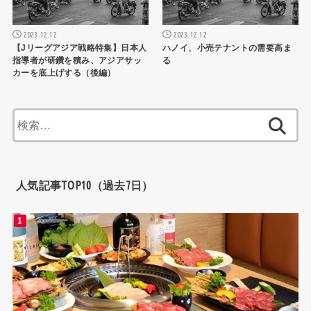
2023.12.12
2023.12.12
【Jリーグアジア戦略特集】日本人
ハノイ、小売テナントの需要高ま
指導者が研鑽を積み、アジアサッ
る
カーを底上げする（後編）
検
索:
人気記事TOP10（過去7日）