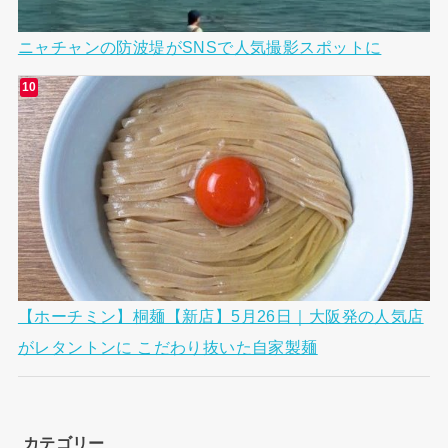
ニャチャンの防波堤がSNSで人気撮影スポットに
【ホーチミン】桐麺【新店】5月26日｜大阪発の人気店
がレタントンに こだわり抜いた自家製麺
カテゴリー