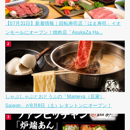
【07月31日】新着情報｜回転寿司店「はま寿司」イオ
ンモールにオープン！焼肉店「AsukaZa Ha...
しゃぶしゃぶとおとうふの「Mameya（豆家）
Saigon」が8月8日（土）レタントンにオープン！