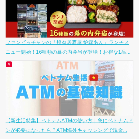
ファンビッチャンの「焼肉居酒屋 炉端あん」ランチメ
ニュー開始！16種類の幕の内弁当が登場！お得な1品...
【新生活特集】ベトナムATMの使い方｜急にベトナムド
ンが必要になったら？ATM海外キャッシングで現金...