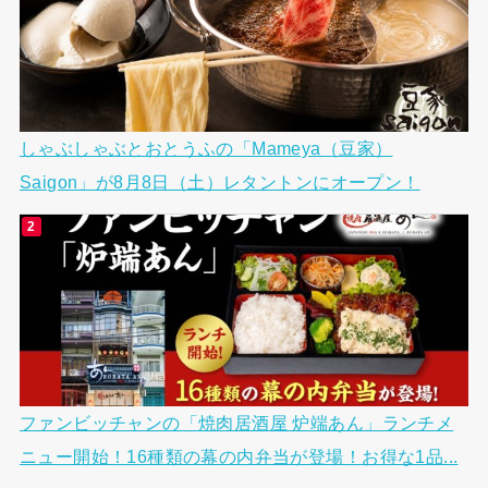
しゃぶしゃぶとおとうふの「Mameya（豆家）
Saigon」が8月8日（土）レタントンにオープン！
ファンビッチャンの「焼肉居酒屋 炉端あん」ランチメ
ニュー開始！16種類の幕の内弁当が登場！お得な1品...