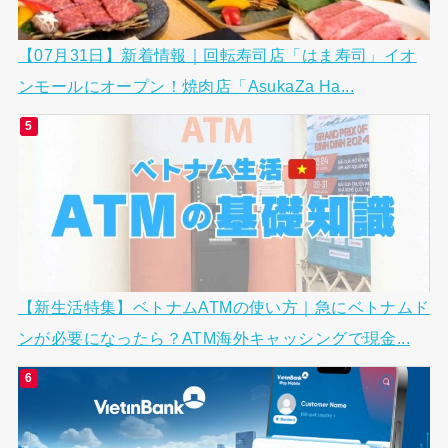
【07月31日】新着情報｜回転寿司店「はま寿司」イオ
ンモールにオープン！焼肉店「AsukaZa Ha...
【新生活特集】ベトナムATMの使い方｜急にベトナムド
ンが必要になったら？ATM海外キャッシングで現金...