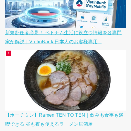
新規赴任者必見！ ベトナム生活に役立つ情報を各専門
家が解説｜VietinBank 日本人のお客様専用...
【ホーチミン】Ramen TEN TO TEN｜飲みも食事も満
喫できる 昼も夜も使えるラーメン居酒屋