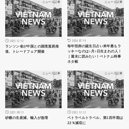
ニュース記事
ニュース記事
2026.07.14
2023.12.12
毎年恒例の誕生日占い来年最もラ
ランソン省が中国との国境貿易推
ッキーなのは○月○日生まれの人！
進、トレードフェア開催
｜週末に読みたい！ベトナム時事
ネタ帳
ニュース記事
ニュース記事
2023.08.13
2023.12.12
砂糖の生産減、輸入が急増
ベトラベルトラベル、第1四半期は
22％減収に