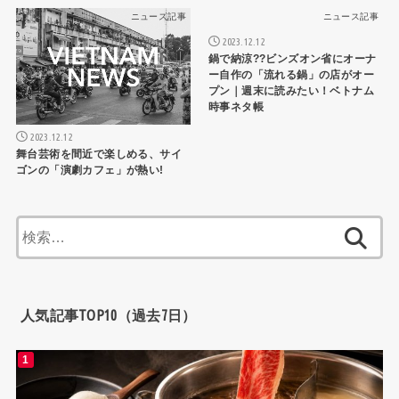
ニュース記事
ニュース記事
2023.12.12
鍋で納涼??ビンズオン省にオーナ
ー自作の「流れる鍋」の店がオー
プン｜週末に読みたい！ベトナム
時事ネタ帳
2023.12.12
舞台芸術を間近で楽しめる、サイ
ゴンの「演劇カフェ」が熱い!
検
索:
人気記事TOP10（過去7日）