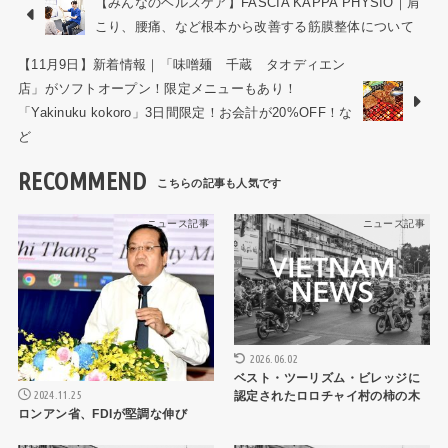
【みんなのヘルスケア】FASCIA KAPPA PHYSIO｜肩
こり、腰痛、など根本から改善する筋膜整体について
【11月9日】新着情報｜「味噌麺 千蔵 タオディエン
店」がソフトオープン！限定メニューもあり！
「Yakinuku kokoro」3日間限定！お会計が20%OFF！な
ど
RECOMMEND
ニュース記事
ニュース記事
2026.06.02
ベスト・ツーリズム・ビレッジに
2024.11.25
認定されたロロチャイ村の柿の木
ロンアン省、FDIが堅調な伸び