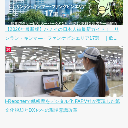
【2026年最新版】ハノイの日本人街最新ガイド！｜リ
ンラン・キンマ―・ファンケビンエリア17選！｜飲...
i-Reporterで紙帳票をデジタル化 FAPV社が実現した紙
文化脱却とDX化への現場意識改革