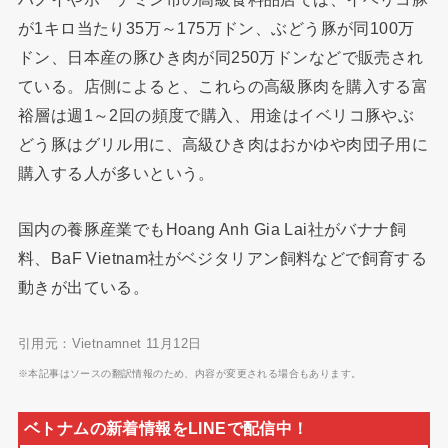
が1キロ当たり35万～175万ドン、ぶどう豚が同100万
ドン、日本産の豚ひき肉が同250万ドンなどで販売され
ている。店側によると、これらの高級豚肉を購入する富
裕層は週1～2回の頻度で購入、用途はイベリコ豚やぶ
どう豚はグリル用に、高級ひき肉はおかゆや肉団子用に
購入する人が多いという。
国内の養豚産業でもHoang Anh Gia Lai社がバナナ飼
料、BaF Vietnam社がベジタリアン飼料などで飼育する
動きが出ている。
引用元：Vietnamnet 11月12日
※本記事はソースの翻訳情報のため、内容が変更される場合もあります。