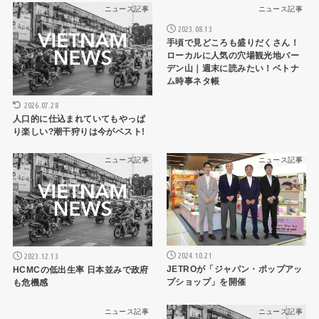
ニュース記事
ニュース記事
2023.08.13
手頃で見どころも盛りだくさん！
ローカルに人気の穴場観光地バー
デン山｜週末に読みたい！ベトナ
ム時事ネタ帳
2026.07.28
人口的に仕込まれていてもやっぱ
り楽しい?潮干狩りは今がベスト!
ニュース記事
ニュース記事
2024.10.21
2023.12.13
JETROが「ジャパン・ポップアッ
HCMCの低出生率 日本並みで政府
プショップ」を開催
も危機感
ニュース記事
ニュース記事