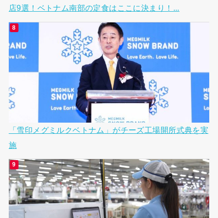
店9選！ベトナム南部の定食はここに決まり！...
「雪印メグミルクベトナム」がチーズ工場開所式典を実
施