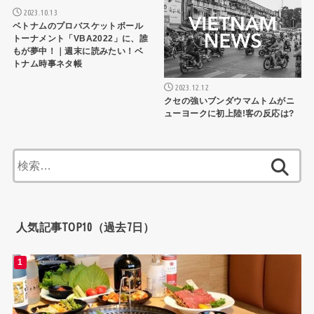
2023.10.13
ベトナムのプロバスケットボール
トーナメント「VBA2022」に、誰
もが夢中！｜週末に読みたい！ベ
トナム時事ネタ帳
2023.12.12
クセの強いブンダウマムトムがニ
ューヨークに初上陸!客の反応は?
検
索:
人気記事TOP10（過去7日）