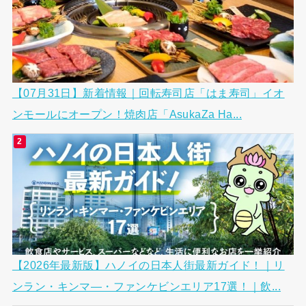
【07月31日】新着情報｜回転寿司店「はま寿司」イオ
ンモールにオープン！焼肉店「AsukaZa Ha...
【2026年最新版】ハノイの日本人街最新ガイド！｜リ
ンラン・キンマ―・ファンケビンエリア17選！｜飲...