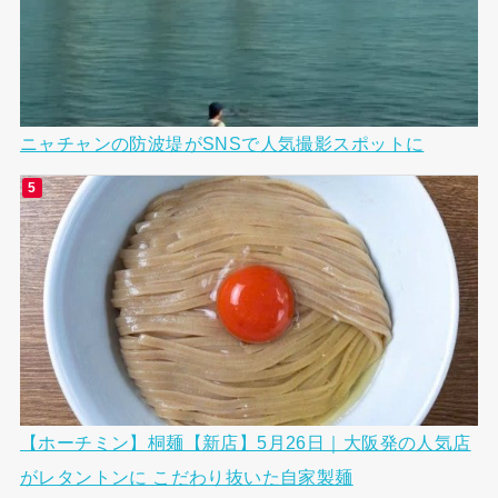
ニャチャンの防波堤がSNSで人気撮影スポットに
【ホーチミン】桐麺【新店】5月26日｜大阪発の人気店
がレタントンに こだわり抜いた自家製麺