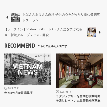
お父さんお母さん必見!子供の心をがっちり掴む機関車
レストラン
【ホーチミン】Vietnam GO！ | ベトナム語を学ぶなら
今！新規グループレッスン開設
RECOMMEND
ニュース記事
ニュース記事
2024.05.13
2025.04.17
年初4カ月は貿易黒字
ラグジュアリーな空間と移動時間
を楽しむベトナム北部観光列車旅