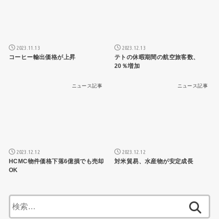
2023.11.13
2023.12.13
コーヒー輸出価格が上昇
テトの休暇期間の航空旅客数、
20％増加
ニュース記事
ニュース記事
2023.12.12
2023.12.12
HCMC物件価格下落6億損でも売却
対米貿易、水産物が安定成長
OK
検
索: