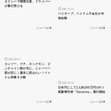
タクシーで喫煙注意、ドライバー
が暴行受ける
2023.12.12
ベリサーブ、ベトナム子会社が本
格始動
ニュース記事
ニュース記事
2023.09.13
カンゾー、クチ、ホックモン、ビ
ンチャイン郡が市に、ニャーベー
郡が区に｜週末に読みたい！ベト
ナム時事ネタ帳
2025.01.02
日本円にして1人約200万円の5つ
星豪華列車「Sjourney」運行開始
ニュース記事
ニュース記事