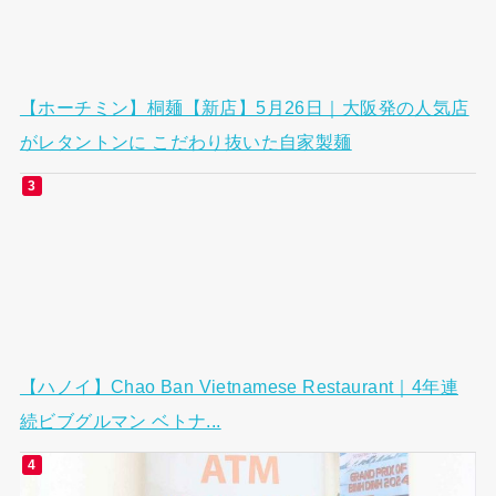
【ホーチミン】桐麺【新店】5月26日｜大阪発の人気店
がレタントンに こだわり抜いた自家製麺
【ハノイ】Chao Ban Vietnamese Restaurant｜4年連
続ビブグルマン ベトナ...