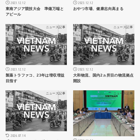
2023.12.12
2023.12.12
東南アジア競技大会 準備万端と
おやつ市場、健康志向高まる
アピール
ニュース記事
ニュース記事
2023.12.12
2023.12.12
製薬トラファコ、23年は増収増益
大和物流、国内2ヵ所目の物流拠点
目指す
開設
ニュース記事
ニュース記事
2026.07.14