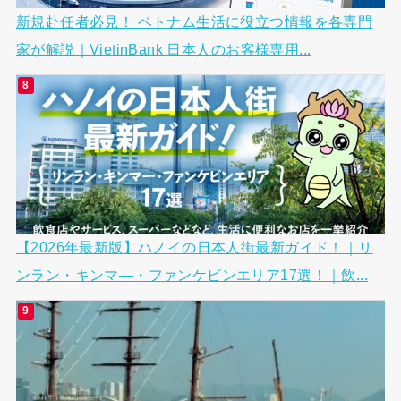
新規赴任者必見！ ベトナム生活に役立つ情報を各専門
家が解説｜VietinBank 日本人のお客様専用...
【2026年最新版】ハノイの日本人街最新ガイド！｜リ
ンラン・キンマ―・ファンケビンエリア17選！｜飲...