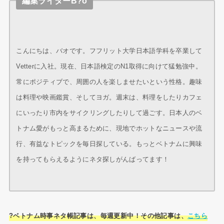
編集ライターB?o
こんにちは、バオです。フフリット大学日本語学科を卒業して
Vetterに入社。現在、日本語検定のN1取得に向けて猛勉強中。
常にポジティブで、周囲の人を楽しませたいという性格。趣味
は料理や映画鑑賞、そしてヨガ。週末は、料理をしたりカフェ
にいったり市内をサイクリングしたりして過ごす。日本人のベ
トナム愛がもっと高まるために、現地でホットなニュースや流
行、有益なトピックを毎日探している。もっとベトナムに興味
を持ってもらえるようにネタ探しがんばってます！
?ベトナム時事ネタ帳記事は、毎週更新中！その他記事は、
こちら