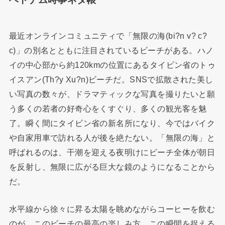
最近オンラインコミュニティで「無限の海(bi?n v? c?
c)」の別名とともに注目されているビーチがある。ハノ
イの中心部から約120kmの位置にあるタイビン省のトゥ
イスアン(Th?y Xu?n)ビーチだ。SNSで拡散された美し
い写真の数々が、ドラマティックな写真を撮りたいと願
う多くの若者の好奇心をくすぐり、多くの観光客を魅
了。瞬く間にタイビン省の新名所になり、今ではバイク
や自家用車で訪れる人が後を絶たない。「無限の海」と
呼ばれるのは、干潮を迎える夜明けにビーチ全体が朝日
を反射し、無限に広がる巨大な鏡のようになることから
だ。
水平線から徐々に昇る太陽を眺めながらコーヒーを飲む
のが、このビーチの最高の楽しみ方。この瞬間を捉える