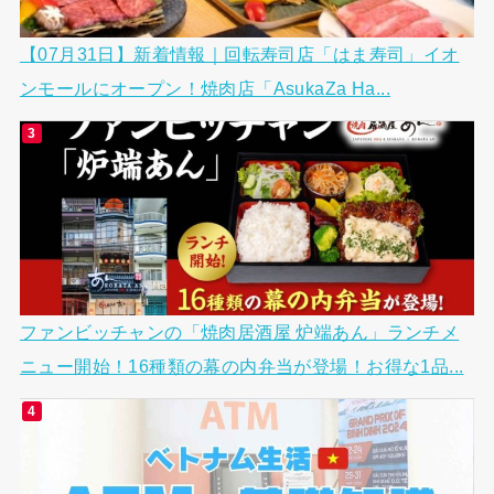
【07月31日】新着情報｜回転寿司店「はま寿司」イオ
ンモールにオープン！焼肉店「AsukaZa Ha...
ファンビッチャンの「焼肉居酒屋 炉端あん」ランチメ
ニュー開始！16種類の幕の内弁当が登場！お得な1品...