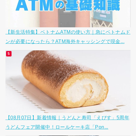
【新生活特集】ベトナムATMの使い方｜急にベトナムド
ンが必要になったら？ATM海外キャッシングで現金...
【08月07日】新着情報｜うどんと寿司「えびす」5周年
うどんフェア開催中！ロールケーキ店「Pon...