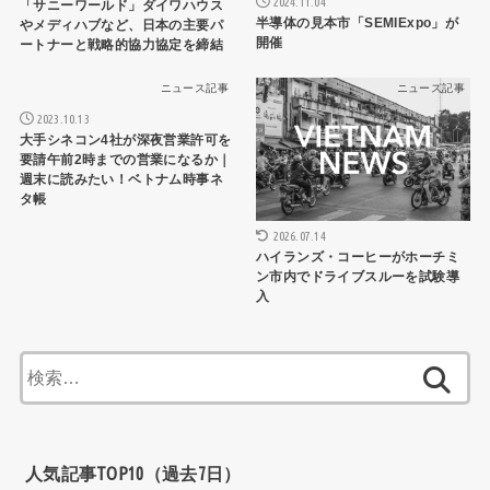
2024.11.04
「サニーワールド」ダイワハウス
半導体の見本市「SEMIExpo」が
やメディハブなど、日本の主要パ
開催
ートナーと戦略的協力協定を締結
ニュース記事
ニュース記事
2023.10.13
大手シネコン4社が深夜営業許可を
要請午前2時までの営業になるか｜
週末に読みたい！ベトナム時事ネ
タ帳
2026.07.14
ハイランズ・コーヒーがホーチミ
ン市内でドライブスルーを試験導
入
検
索:
人気記事TOP10（過去7日）