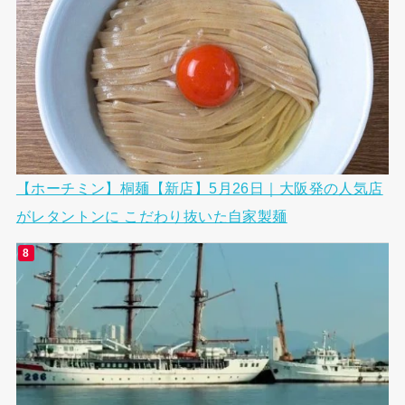
【ホーチミン】桐麺【新店】5月26日｜大阪発の人気店
がレタントンに こだわり抜いた自家製麺