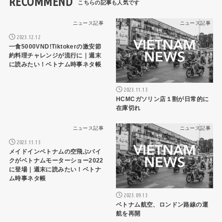
RECOMMEND
ニュース記事
ニュース記事
2023.12.12
一食5000VND!Tiktokerの激安節
約料理チャレンジが流行に｜週末
に読みたい！ベトナム時事ネタ帳
2023.11.13
HCMCガソリン店１割が日常的に
在庫切れ
ニュース記事
ニュース記事
2023.11.13
メイドインベトナムの空飛ぶバイ
クがベトナムモーターショー2022
に登場｜週末に読みたい！ベトナ
ム時事ネタ帳
2023.09.13
ベトナム航空、ロンドン路線の運
航を再開