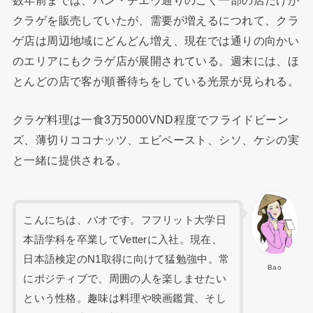
数年前までは、ハン・チエウ通りのごく一部の店だけが
クラゲを販売していたが、需要が増えるにつれて、クラ
ゲ店は周辺地域にどんどん増え、現在では通りの向かい
のエリアにもクラゲ店が展開されている。週末には、ほ
とんどの店で客が順番待ちをしている光景が見られる。
クラゲ料理は一食3万5000VND程度でフライドビーン
ズ、薄切りココナッツ、エビペースト、シソ、ケシの実
と一緒に提供される。
こんにちは、バオです。フフリット大学日
本語学科を卒業してVetterに入社。現在、
日本語検定のN1取得に向けて猛勉強中。常
Bao
にポジティブで、周囲の人を楽しませたい
という性格。趣味は料理や映画鑑賞、そし