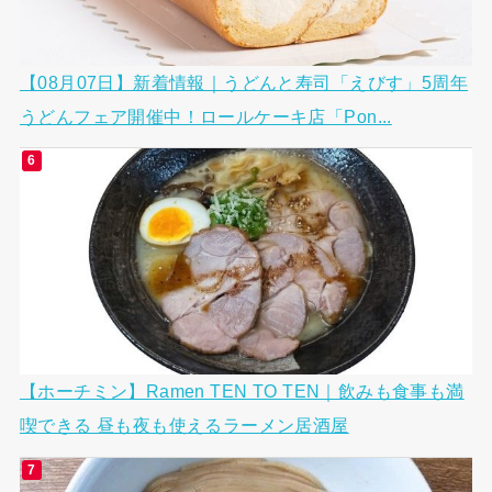
【08月07日】新着情報｜うどんと寿司「えびす」5周年
うどんフェア開催中！ロールケーキ店「Pon...
【ホーチミン】Ramen TEN TO TEN｜飲みも食事も満
喫できる 昼も夜も使えるラーメン居酒屋