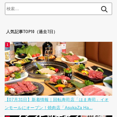
検
索:
人気記事TOP10（過去7日）
【07月31日】新着情報｜回転寿司店「はま寿司」イオ
ンモールにオープン！焼肉店「AsukaZa Ha...