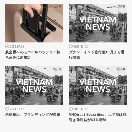
ニュース記事
ニュース記事
2026.07.06
2023.12.12
航空機へのモバイルバッテリー持
ダナン・インド直行便10月より運
ち込みに新規定
行開始
ニュース記事
ニュース記事
2023.12.12
2023.12.12
果物輸出、ブランディングが課題
VNDirect Securities、上半期は税
引き前利益が43％増加