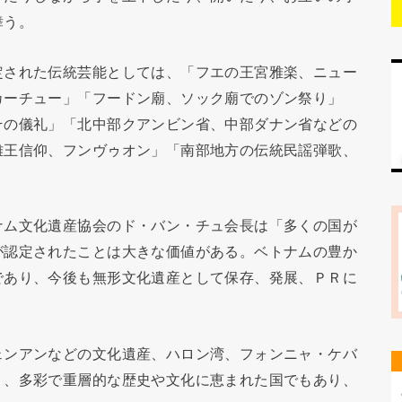
舞う。
定された伝統芸能としては、「フエの王宮雅楽、ニュー
カーチュー」「フードン廟、ソック廟でのゾン祭り」
その儀礼」「北中部クアンビン省、中部ダナン省などの
雄王信仰、フンヴゥオン」「南部地方の伝統民謡弾歌、
ナム文化遺産協会のド・バン・チュ会長は「多くの国が
が認定されたことは大きな価値がある。ベトナムの豊か
であり、今後も無形文化遺産として保存、発展、ＰＲに
ェンアンなどの文化遺産、ハロン湾、フォンニャ・ケバ
く、多彩で重層的な歴史や文化に恵まれた国でもあり、