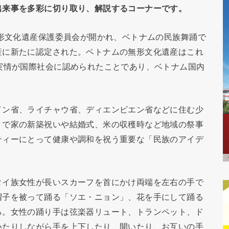
出来事を多彩に切り取り、解説するコーナーです。
無形文化遺産保護委員会が開かれ、ベトナムの民族舞踊で
産に新たに認定された。ベトナムの無形文化遺産はこれ
実情が国際社会に認められたことであり、ベトナム国内
イン省、ライチャウ省、ディエンビエン省などに住む少
）で家の新築祝いや結婚式、米の収穫時など地域の祭事
ティーにとって健康や調和を祝う重要な「民族のアイデ
タイ族女性が長いスカーフを首にかけ両端を左右の手で
帽子を被って踊る「ソエ・ニョン」、花を手にして踊る
る。女性の踊り手は弦楽器リュート、トランペット、ド
いたりしながら手を上下したり、開いたり、お互いの手