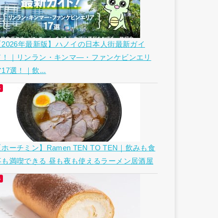
【2026年最新版】ハノイの日本人街最新ガイ
ド！｜リンラン・キンマ―・ファンケビンエリ
17選！｜飲...
ホーチミン】Ramen TEN TO TEN｜飲みも食
事も満喫できる 昼も夜も使えるラーメン居酒屋