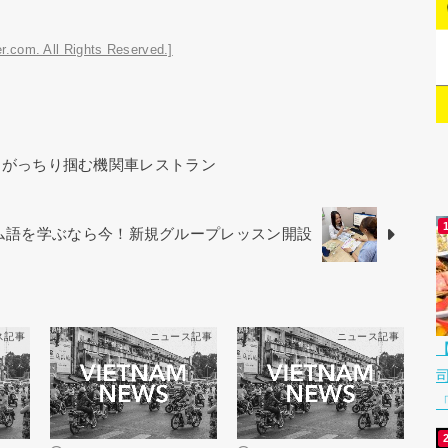
r.com. All Rights Reserved.]
をがっちり掴む機関車レストラン
ベトナム語を学ぶなら今！新規グループレッスン開設
ス記事
ニュース記事
ニュース記事
「