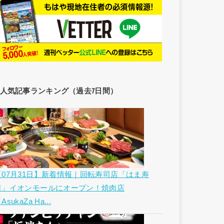
人気記事ランキング（過去7日間）
【07月31日】新着情報｜回転寿司店「はま寿
司」イオンモールにオープン！焼肉店
AsukaZa Ha...