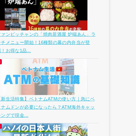
ファンビッチャンの「焼肉居酒屋 炉端あん」ラ
ンチメニュー開始！16種類の幕の内弁当が登
！お得な1品...
【新生活特集】ベトナムATMの使い方｜急にベ
トナムドンが必要になったら？ATM海外キャッ
ングで現金...