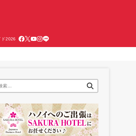
ド2026
検
索: