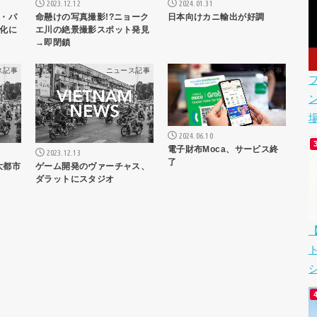
2023.12.12
2024.01.31
命懸けの写真撮影!?ニョーク
日本向けカニ輸出が好調
・パ
エ川の絶景撮影スポット発見
化に
→即閉鎖
ス記事
ニュース記事
ニュース記事
場
2024.06.10
電子財布Moca、サービス終
2023.12.13
了
ゲーム開発のヴァーチャス、
大都市
ダラットにスタジオ
シ