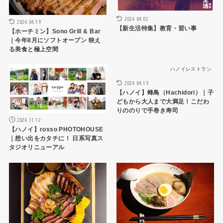
2024.04.02
2024.04.19
【新生活特集】教育・習い事
【ホーチミン】Sono Grill & Bar
｜今年8月にソフトオープン 映え
る美食と極上空間
生活
ハノイレストラン
2024.04.19
【ハノイ】蜂鳥（Hachidori）｜子
どもから大人まで大満足！こだわ
りののりで手巻き寿司
2024.11.12
【ハノイ】rosso PHOTOHOUSE
｜想い出をカタチに！ 日系写真ス
タジオリニューアル
HCMCレストラン
ハノイレストラン