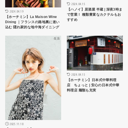
2024.04.15
【ハノイ】居酒屋 半蔵 | 深夜3時ま
2024.04.19
で営業！ 種類豊富なカクテルもお
【ホーチミン】La Maison Wine
すすめ
Dining ｜フランスの路地裏に迷い
込む 隠れ家的な地中海ダイニング
生活
HCMCレストラン
2024.04.15
【ホーチミン】日本式中華料理
店 ちょっと | 安心の日本式中華
料理店 麺類も充実
2025.11.18