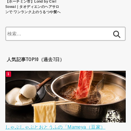
【ホーチミン市】Lond by Ciel
Sowal｜タオディエンのヘアサロ
ンで ワンランク上のうるつや髪へ
検
索:
人気記事TOP10（過去7日）
しゃぶしゃぶとおとうふの「Mameya（豆家）