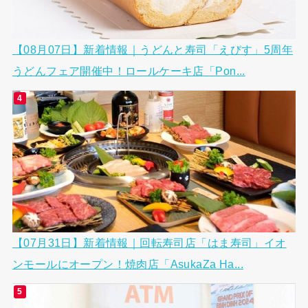
【08月07日】新着情報｜うどんと寿司「えびす」5周年
うどんフェア開催中！ロールケーキ店「Pon...
【07月31日】新着情報｜回転寿司店「はま寿司」イオ
ンモールにオープン！焼肉店「AsukaZa Ha...