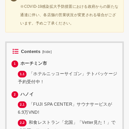
※COVID-19感染拡大予防措置における政府からの新たな
通達に伴い、各店舗の営業状況が変更される場合がござ
います。予めご了承ください。
Contents
[
hide
]
ホーチミン市
1
「ホテルニッコーサイゴン」テトパッケージ
1.1
予約受付中！
ハノイ
2
「FUJI SPA CENTER」サウナサービスが
2.1
6.9万VND!
和食レストラン「北国」「Vetter見た！」で
2.2