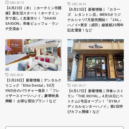
2026.03.18
2022.06.30
【4月23日（木）｜ホーチミン市開
【6月23日】新着情報｜「カラー
催】新生活スタート！ホーチミン
ズ レタントン店」MENSオリジ
市で楽しく友達作り！「SHARI
ナルシャツ7月販売開始！「JAL」
SAIGON」和食ビュッフェ・ラン
ハノイ=東京（成田）線就航20周年
チ交流会！
記念運賃！など
トピックス
トピックス
2026.04.01
【3月28日】新着情報｜デンタルク
2025.04.21
リニック「Elite Dental」50万
VND分のバウチャー進呈！「フレ
【4月17日】新着情報｜洋食レスト
イザースイーツハノイ」豪華特典
ラン「THE ROYAL」4月18日にベ
満載！ お得な宿泊プラン！など
トナム1号店オープン！「DYMメ
ディカルセンターハノイ」第2回学
びカフェ開催！など