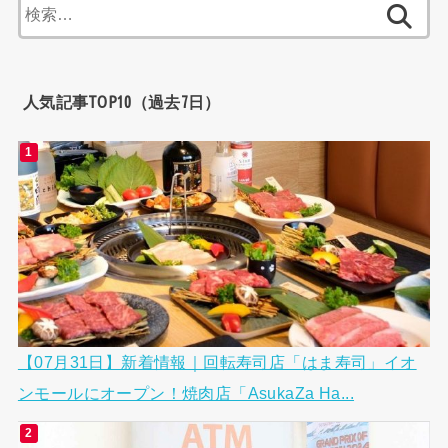
検
索:
人気記事TOP10（過去7日）
【07月31日】新着情報｜回転寿司店「はま寿司」イオ
ンモールにオープン！焼肉店「AsukaZa Ha...