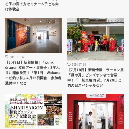
る子の育て方セミナー＆子ども向
け体験会
トピックス
トピックス
2023.03.16
【3月9日】新着情報｜「punk
2024.07.24
dragon 立体アート展覧会」3年ぶ
【7月18日】新着情報｜ラーメン屋
りに開催決定！「第1回 Wakana
「麺や秀」ビンズオン省で営業
エビ釣り杯」4月16日開催！参加者
中！「一切れ焼肉 苑」7月29日は
受付中！など
肉の日スペシャルなど
イベント・カレンダー
トピックス