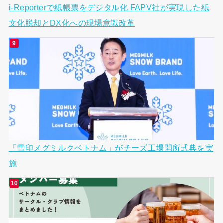
i-Reporterで紙帳票をデジタル化 FAPV社が実現した紙
文化脱却とDX化への現場意識改革
「雪印メグミルクベトナム」がチーズ工場開所式典を実
施