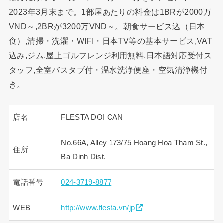
2023年3月末まで。1部屋あたりの料金は1BRが2000万
VND～,2BRが3200万VND～。朝食サービス込（日本
食）,清掃・洗濯・WIFI・日本TV等の基本サービス,VAT
込み,ジム,屋上ゴルフレンジ利用無料,日本語対応受付ス
タッフ,全室バスタブ付・温水洗浄便座・空気清浄機付
き。
店名
FLESTA DOI CAN
No.66A, Alley 173/75 Hoang Hoa Tham St.,
住所
Ba Dinh Dist.
電話番号
024-3719-8877
WEB
http://www.flesta.vn/jp