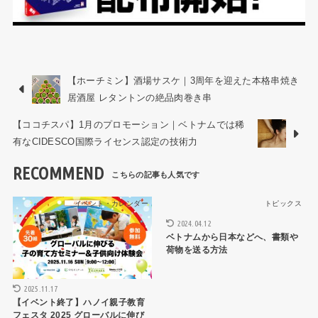
【ホーチミン】酒場サスケ｜3周年を迎えた本格串焼き
居酒屋 レタントンの絶品肉巻き串
【ココチスパ】1月のプロモーション｜ベトナムでは稀
有なCIDESCO国際ライセンス認定の技術力
RECOMMEND
イベント・カレンダー
トピックス
2024.04.12
ベトナムから日本などへ、書類や
荷物を送る方法
2025.11.17
【イベント終了】ハノイ親子教育
フェスタ 2025 グローバルに伸び