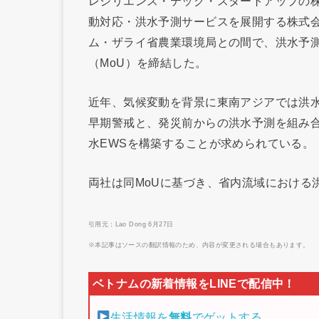
レジリエンス・テック・スタートアップの株式
動対応・洪水予測サービスを展開する株式会
ム・ザライ省農業環境局との間で、洪水予測
（MoU）を締結した。
近年、気候変動を背景に東南アジアでは洪
早期警戒と、発災前からの洪水予測を組み
水EWSを構築することが求められている。
両社は同MoUに基づき、省内流域における
引用元：Lao Dong 6月27日
※本記事はソースの翻訳情報のため、内容が変更される場合もあります。
生活情報を
無料
でゲットする