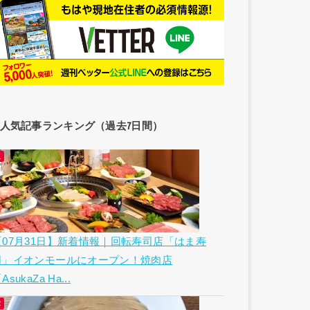
人気記事ランキング（過去7日間）
【07月31日】新着情報｜回転寿司店「はま寿
司」イオンモールにオープン！焼肉店
AsukaZa Ha...