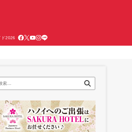
ド2026
検
索: