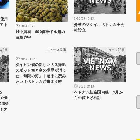
2023.12.12
地語使用
介護のツクイ、ベトナム子会
アト
2024.10.21
社設立
対中貿易、600億米ドル超の
貿易赤字
ス記事
ニュース記事
ニュース記事
2023.11.13
タイビン省の新しい人気撮影
スポット海と空の境界が消え
た「無限の海」｜週末に読み
たい！ベトナム時事ネタ帳
2023.08.13
る
ベトナム航空国内線 4月か
ク企業
らの値上げ検討
本業務提
トナ