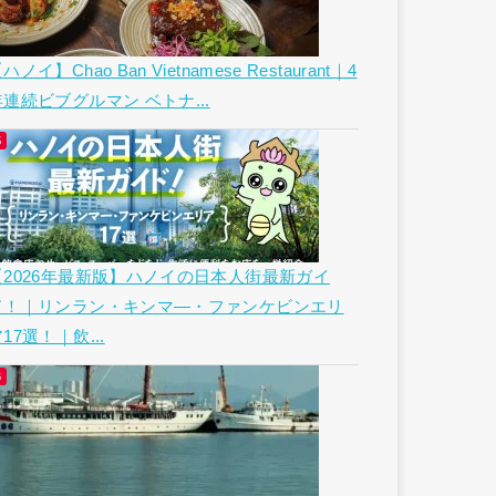
ハノイ】Chao Ban Vietnamese Restaurant｜4
年連続ビブグルマン ベトナ...
【2026年最新版】ハノイの日本人街最新ガイ
ド！｜リンラン・キンマ―・ファンケビンエリ
17選！｜飲...