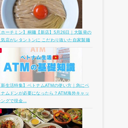
【ホーチミン】桐麺【新店】5月26日｜大阪発の
人気店がレタントンに こだわり抜いた自家製麺
【新生活特集】ベトナムATMの使い方｜急にベ
トナムドンが必要になったら？ATM海外キャッ
ングで現金...