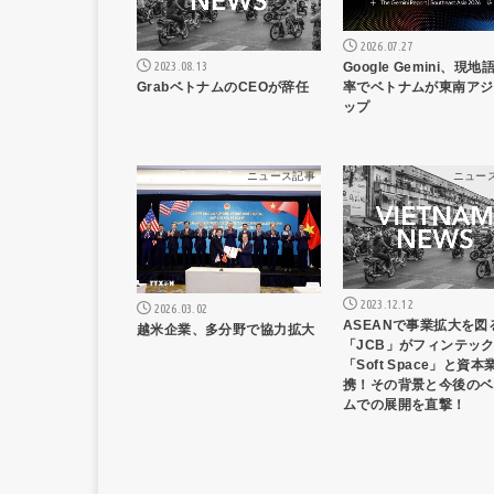
2026.07.27
2023.08.13
Google Gemini、現
GrabベトナムのCEOが辞任
率でベトナムが東南アジ
ップ
ニュース記事
ニュー
2023.12.12
2026.03.02
ASEANで事業拡大を図
越米企業、多分野で協力拡大
「JCB」がフィンテッ
「Soft Space」と資
携！その背景と今後のベ
ムでの展開を直撃！