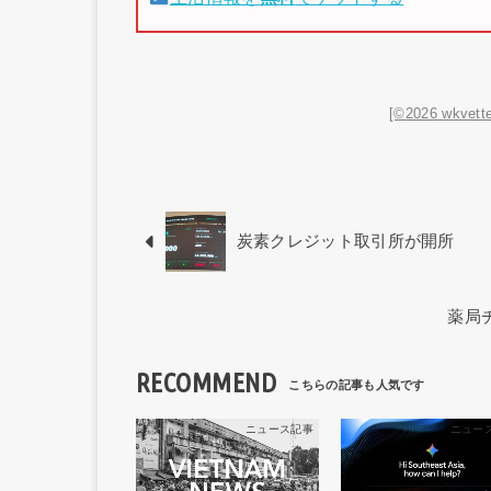
[©2026 wkvette
炭素クレジット取引所が開所
薬局
RECOMMEND
ニュース記事
ニュー