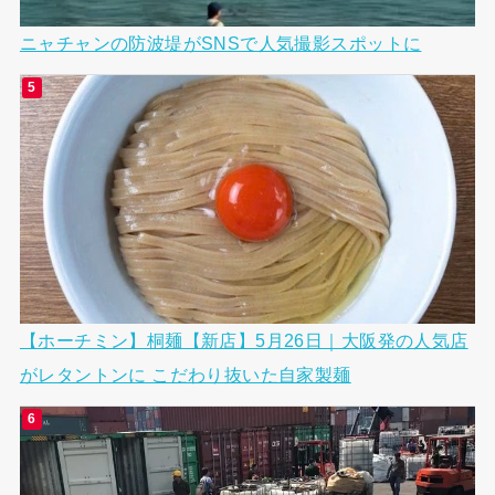
ニャチャンの防波堤がSNSで人気撮影スポットに
【ホーチミン】桐麺【新店】5月26日｜大阪発の人気店
がレタントンに こだわり抜いた自家製麺