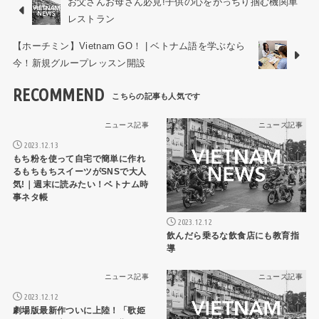
お父さんお母さん必見!子供の心をがっちり掴む機関車
レストラン
【ホーチミン】Vietnam GO！ | ベトナム語を学ぶなら
今！新規グループレッスン開設
RECOMMEND
ニュース記事
ニュース記事
2023.12.13
もち粉を使って自宅で簡単に作れ
るもちもちスイーツがSNSで大人
気!｜週末に読みたい！ベトナム時
事ネタ帳
2023.12.12
飲んだら乗るな飲食店にも教育指
導
ニュース記事
ニュース記事
2023.12.12
劇場版最新作ついに上陸！「歌姫