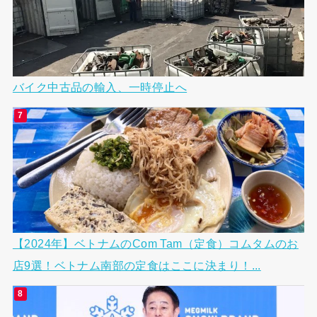
バイク中古品の輸入、一時停止へ
【2024年】ベトナムのCom Tam（定食）コムタムのお
店9選！ベトナム南部の定食はここに決まり！...