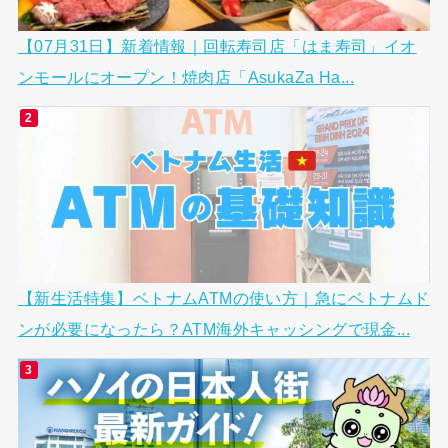
【07月31日】新着情報｜回転寿司店「はま寿司」イオ
ンモールにオープン！焼肉店「AsukaZa Ha...
【新生活特集】ベトナムATMの使い方｜急にベトナムド
ンが必要になったら？ATM海外キャッシングで現金...