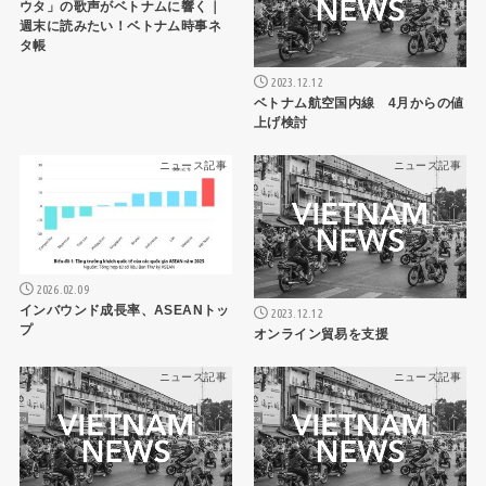
ウタ」の歌声がベトナムに響く｜
週末に読みたい！ベトナム時事ネ
タ帳
2023.12.12
ベトナム航空国内線 4月からの値
上げ検討
ニュース記事
ニュース記事
2026.02.09
インバウンド成長率、ASEANトッ
2023.12.12
プ
オンライン貿易を支援
ニュース記事
ニュース記事