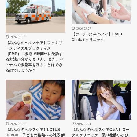
2026.05.07
【ホーチミン&ハノイ】Lotus
2026.05.07
Clinic / クリニック
【みんなのヘルスケア】ファミリ
ーメディカルプラクティス
（FMP）｜救急で時間外に受診す
る方法が分かりません。 また、ベ
トナムで救急車を呼ぶことはでき
るのでしょうか？
病院・医療
病院・医療
2026.05.07
2026.06.01
【みんなのヘルスケア】LOTUS
【みんなのヘルスケアQ&A】ロー
CLINIC｜子どもの発熱への対応 解
タスクリニック｜乗り物酔いがひ