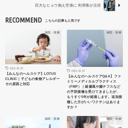
巨大なヒョウ抱え空港に 利用客が注目
RECOMMEND
病院・医療
病院・医療
2026.05.07
2026.05.07
【みんなのヘルスケア】LOTUS
【みんなのヘルスケアQ&A】ファ
CLINIC｜子どもの食物アレルギー
ミリーメディカルプラクティス
その原因と対応
（FMP）｜破傷風や腸チフスなど
の予防接種を受けてきましたが、
もうすぐ5年が経過します。追加接
種した方がいいワクチンはありま
すか？
病院・医療
病院・医療