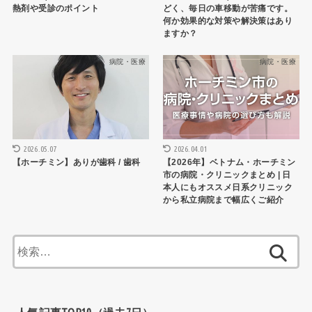
熱剤や受診のポイント
どく、毎日の車移動が苦痛です。
何か効果的な対策や解決策はあり
ますか？
病院・医療
病院・医療
2026.05.07
2026.04.01
【ホーチミン】ありが歯科 / 歯科
【2026年】ベトナム・ホーチミン
市の病院・クリニックまとめ | 日
本人にもオススメ日系クリニック
から私立病院まで幅広くご紹介
検
索: