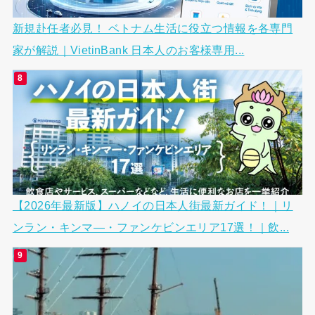
新規赴任者必見！ ベトナム生活に役立つ情報を各専門
家が解説｜VietinBank 日本人のお客様専用...
【2026年最新版】ハノイの日本人街最新ガイド！｜リ
ンラン・キンマ―・ファンケビンエリア17選！｜飲...