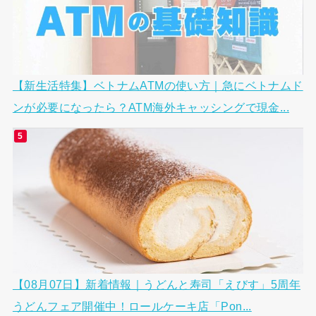
【新生活特集】ベトナムATMの使い方｜急にベトナムド
ンが必要になったら？ATM海外キャッシングで現金...
【08月07日】新着情報｜うどんと寿司「えびす」5周年
うどんフェア開催中！ロールケーキ店「Pon...