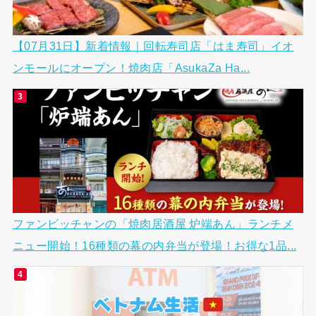
【07月31日】新着情報｜回転寿司店「はま寿司」イオ
ンモールにオープン！焼肉店「AsukaZa Ha...
ファンビッチャンの「焼肉居酒屋 炉端あん」ランチメ
ニュー開始！16種類の幕の内弁当が登場！お得な1品...